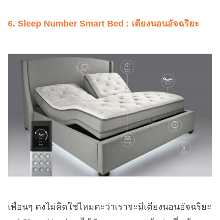
6. Sleep Number Smart Bed : เตียงนอนอัจฉริยะ
เพื่อนๆ คงไม่คิดใช่ไหมคะว่าเราจะมีเตียงนอนอัจฉริยะ