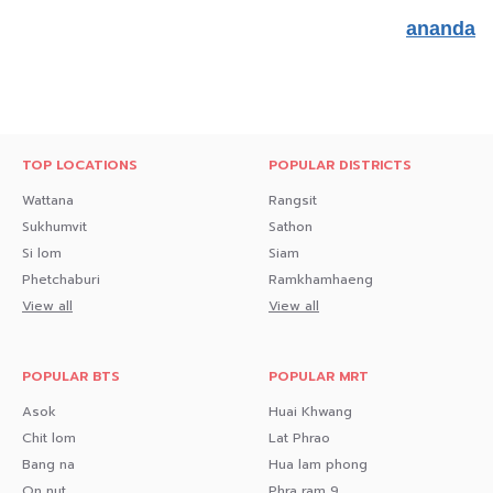
ananda
TOP LOCATIONS
POPULAR DISTRICTS
Wattana
Rangsit
Sukhumvit
Sathon
Si lom
Siam
Phetchaburi
Ramkhamhaeng
View all
View all
POPULAR BTS
POPULAR MRT
Asok
Huai Khwang
Chit lom
Lat Phrao
Bang na
Hua lam phong
On nut
Phra ram 9