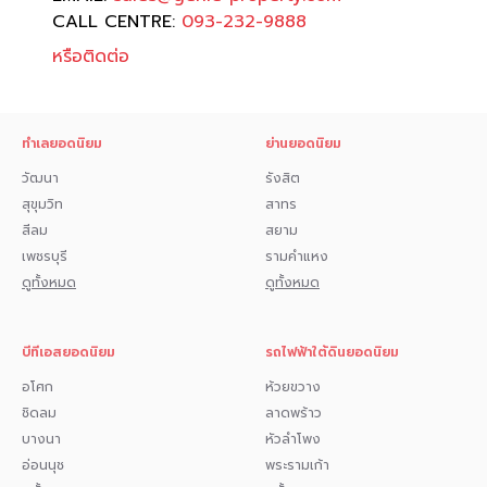
CALL CENTRE:
093-232-9888
หรือติดต่อ
ทำเลยอดนิยม
ย่านยอดนิยม
วัฒนา
รังสิต
สุขุมวิท
สาทร
สีลม
สยาม
เพชรบุรี
รามคำแหง
ดูทั้งหมด
ดูทั้งหมด
บีทีเอสยอดนิยม
รถไฟฟ้าใต้ดินยอดนิยม
อโศก
ห้วยขวาง
ชิดลม
ลาดพร้าว
บางนา
หัวลำโพง
อ่อนนุช
พระรามเก้า