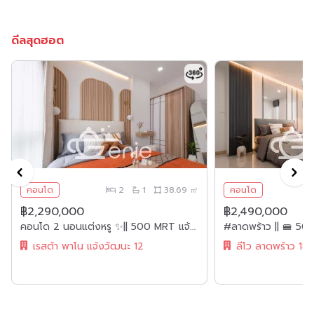
ดีลสุดฮอต
คอนโด
2
1
38.69 ㎡
คอนโด
฿2,290,000
฿2,490,000
คอนโด 2 นอนแต่งหรู ✨|| 500 MRT แจ้งวัฒนะ 14 || ผ่อนเพียง 6,xxx บาท || 🛍 10 นาที เซ็นทรัลพลาซา แจ้งวัฒนะ || 😋มีเซเว่นอยู่ใกล้โครงการเลย!!|| รหัส 3551
เรสต้า พาโน แจ้งวัฒนะ 12
ลีโว ลาดพร้าว 18