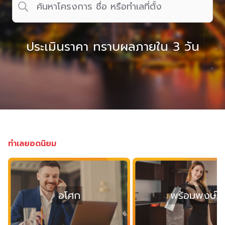
ประเมินราคา ทราบผลภายใน 3 วัน
ทำเลยอดนิยม
อโศก
พร้อมพงษ์