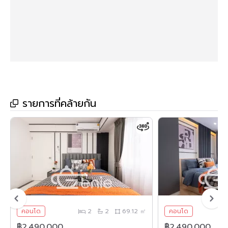
🏋🏻‍♀️ ฟิตเนส
🏊‍♀️สระว่ายน้ำ
🔒 ระบบ Key Card กล้องวงจรปิด 24 ชม.
💪 ระบบ CCTV & รปภ 24 ชม.
🚘 ที่จอดรถ
🔸สถานที่สำคัญใกล้เคียง🔸
รายการที่คล้ายกัน
• MRT แจ้งวัฒนะ
• เซ็นทรัลพลาซา แจ้งวัฒนะ
• โรบินสัน ศรีสมาน
• บิ๊กซี แจ้งวัฒนะ
• เทสโก้ โลตัส แจ้งวัฒนะ
• โฮมโปร แจ้งวัฒนะ
คอนโด
2
2
69.12 ㎡
คอนโด
• โรงพยาบาลมงกุฏวัฒนะ
฿2,490,000
฿2,490,000