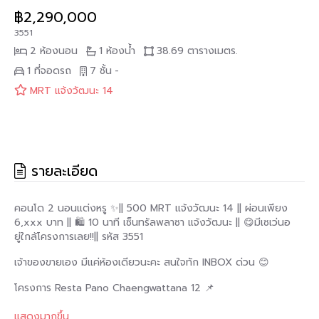
฿2,290,000
3551
2 ห้องนอน
1 ห้องน้ำ
38.69 ตารางเมตร.
1 ที่จอดรถ
7 ชั้น
-
MRT แจ้งวัฒนะ 14
รายละเอียด
คอนโด 2 นอนแต่งหรู ✨|| 500 MRT แจ้งวัฒนะ 14 || ผ่อนเพียง
6,xxx บาท || 🛍 10 นาที เซ็นทรัลพลาซา แจ้งวัฒนะ || 😋มีเซเว่นอ
ยู่ใกล้โครงการเลย!!|| รหัส 3551
เจ้าของขายเอง มีแค่ห้องเดียวนะคะ สนใจทัก INBOX ด่วน 😊
โครงการ Resta Pano Chaengwattana 12 📌
https://maps.app.goo.gl/P82hw4MLuPDGmcF77
แสดงมากขึ้น