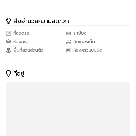
ห้องนี้ถูกออกแบบในสไตล์มินิมอลที่เรียบง่าย แฝงความอบอุ่นและ
ความหรูหราในเวลาเดียวกัน ใช้โทนสีขาว ครีม และน้ำตาลที่ให้ความ
สิ่งอำนวยความสะดวก
รู้สึกสบายตา เพิ่มความละมุนให้กับบรรยากาศ ด้วยแสงไฟซ่อนช่วย
สร้างอารมณ์ผ่อนคลาย พร้อมให้ความรู้สึกโปร่งโล่งลงตัว
ที่จอดรถ
ระเบียง
✅รายละเอียดห้อง
ห้องครัว
อินเตอร์เน็ต
• พื้นที่ใช้สอยกว้าง 38.69 ตารางเมตร 🤯
พื้นที่สวนส่วนตัว
ห้องครัวแบบปิด
• 2 ห้องนอน
• 1 ห้องน้ำ
ที่อยู่
• ครัวปิดแยกสัดส่วนอย่างดี
• ชั้น 7
• เฟอร์นิเจอร์ครบพร้อมลากกระเป๋าเข้าอยู่ได้เลย
>>> ราคาเพียง 2.29 ล้านบาท <<<
🔸ส่วนกลาง🔸