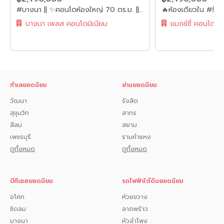
#บางนา || ✨คอนโดห้องใหญ่ 70 ตร.ม. || 2 นอน 2 น้ำ || 🚝 ใกล้ BTS บางนา || 💵 ผ่อนเพียง 8,xxx เท่านั้น!!! || 🛍️ เฟอร์ครบ พร้อมเข้าอยู่ || 👫🏻อยู่ได้ทั้งครอบครัว
• โรงพยาบาลเวิลด์เมดิคอล
บางนา เพลส คอนโดมิเนียม
แมกซ์ซี่ คอนโด
• โรงพยาบาลศรีธัญญา
• โรงพยาบาลปากเกร็ด
• มหาวิทยาลัยศรีปทุม
• มหาวิทยาลัยธุรกิจบัณฑิตย์
ทำเลยอดนิยม
ย่านยอดนิยม
• สวนสาธารณะคลองบางบัว
วัฒนา
รังสิต
สุขุมวิท
สาทร
• สวนสาธารณะศูนย์ราชการแจ้งวัฒนะ
สีลม
สยาม
• สวนสาธารณะเมืองทองธานี
เพชรบุรี
รามคำแหง
ดูทั้งหมด
ดูทั้งหมด
สนใจปรึกษายื่นสินเชื่อ กด 1️⃣
สนใจนัดดูห้อง กด 2️⃣
บีทีเอสยอดนิยม
รถไฟฟ้าใต้ดินยอดนิยม
สอบถามการจอง กด 3️⃣
อโศก
ห้วยขวาง
สนใจทัก 𝗜𝗻𝗯𝗼𝘅 มาได้เลยค่ะ
ชิดลม
ลาดพร้าว
บางนา
หัวลำโพง