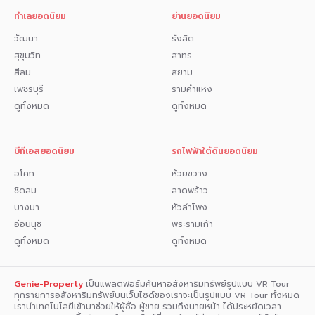
ทำเลยอดนิยม
ย่านยอดนิยม
วัฒนา
รังสิต
สุขุมวิท
สาทร
สีลม
สยาม
เพชรบุรี
รามคำแหง
ดูทั้งหมด
ดูทั้งหมด
บีทีเอสยอดนิยม
รถไฟฟ้าใต้ดินยอดนิยม
อโศก
ห้วยขวาง
ชิดลม
ลาดพร้าว
บางนา
หัวลำโพง
อ่อนนุช
พระรามเก้า
ดูทั้งหมด
ดูทั้งหมด
Genie-Property
เป็นแพลตฟอร์มค้นหาอสังหาริมทรัพย์รูปแบบ VR Tour
ทุกรายการอสังหาริมทรัพย์บนเว็บไซด์ของเราจะเป็นรูปแบบ VR Tour ทั้งหมด
เรานำเทคโนโลยีเข้ามาช่วยให้ผู้ซื้อ ผู้ขาย รวมถึงนายหน้า ได้ประหยัดเวลา