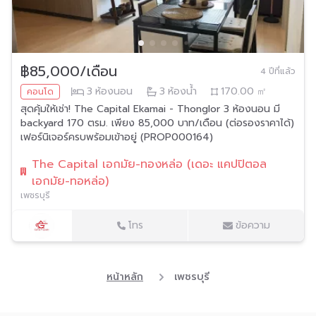
฿85,000/เดือน
4 ปีที่แล้ว
3
ห้องนอน
3
ห้องน้ำ
170.00
㎡
คอนโด
สุดคุ้มให้เช่า! The Capital Ekamai - Thonglor 3 ห้องนอน มี
backyard 170 ตรม. เพียง 85,000 บาท/เดือน (ต่อรองราคาได้)
เฟอร์นิเจอร์ครบพร้อมเข้าอยู่ (PROP000164)
The Capital เอกมัย-ทองหล่อ (เดอะ แคปปิตอล
เอกมัย-ทอหล่อ)
เพชรบุรี
โทร
ข้อความ
หน้าหลัก
เพชรบุรี