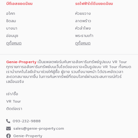
บีทีเอสยอดนิยม
รถไฟฟ้าใต้ดินยอดนิยม
อโศก
ห้วยขวาง
ชิดลม
ลาดพร้าว
บางนา
หัวลำโพง
อ่อนนุช
พระรามเก้า
ดูทั้งหมด
ดูทั้งหมด
Genie-Property
เป็นแพลตฟอร์มค้นหาอสังหาริมทรัพย์รูปแบบ VR Tour
ทุกรายการอสังหาริมทรัพย์บนเว็บไซด์ของเราจะเป็นรูปแบบ VR Tour ทั้งหมด
เรานำเทคโนโลยีเข้ามาช่วยให้ผู้ซื้อ ผู้ขาย รวมถึงนายหน้า ได้ประหยัดเวลา
สะดวกสบายมากขึ้น ในการค้นหาทรัพย์ที่ตอบโจทย์ผ่านประสบการณ์ทัวร์
เสมือนจริง
เช่า/ซื้อ
VR Tour
ติดต่อเรา
093-232-9888
sales@genie-property.com​
Genie-Property