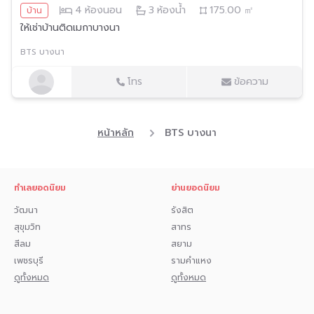
4
ห้องนอน
3
ห้องน้ำ
175.00
㎡
บ้าน
ให้เช่าบ้านติดเมกาบางนา
BTS บางนา
โทร
ข้อความ
หน้าหลัก
BTS บางนา
ทำเลยอดนิยม
ย่านยอดนิยม
วัฒนา
รังสิต
สุขุมวิท
สาทร
สีลม
สยาม
เพชรบุรี
รามคำแหง
ดูทั้งหมด
ดูทั้งหมด