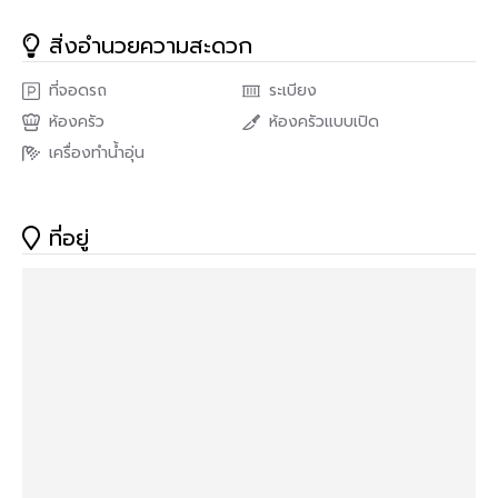
ห้องนี้ได้รับแรงบัลดานใจจากแบรนด์หรูอย่าง Chanel โดยใช้โทนสี
ขาว ดำ ที่ดูเรียบง่ายแต่ก็ดูหรูหราในเวลาเดียวกันด้วยการติดคิ้วบัว
สิ่งอำนวยความสะดวก
ตามผนังและวัสดุที่แวววาว เช่น กระจก และการใช้เส้นสายสีดำของ
คิ้วบัวที่ความรู้สึกเหมือนอยู่ในช็อปหรูของแบรนด์ Chanel
ที่จอดรถ
ระเบียง
✅รายละเอียดห้อง
ห้องครัว
ห้องครัวแบบเปิด
• พื้นที่ใช้สอยกว้าง 33.25 ตารางเมตร 🤯
เครื่องทำน้ำอุ่น
• 1 ห้องนอน
• 1 ห้องน้ำ
ที่อยู่
• ครัวแบบเปิด
• มีระเบียงติดห้องนั่งเล่น
• ชั้น 4
• เฟอร์นิเจอร์ครบพร้อมลากกระเป๋าเข้าอยู่ได้เลย
>>> ราคาเพียง 2.49 ล้านบาท <<<
🔸ส่วนกลาง🔸