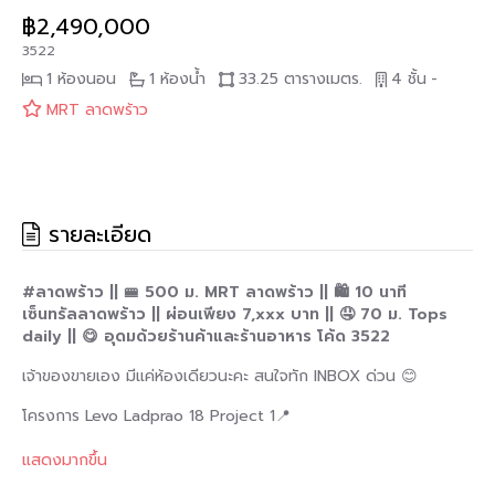
฿2,490,000
3522
1 ห้องนอน
1 ห้องน้ำ
33.25 ตารางเมตร.
4 ชั้น
-
MRT ลาดพร้าว
รายละเอียด
#ลาดพร้าว || 🚝 500 ม. MRT ลาดพร้าว || 🛍️ 10 นาที
เซ็นทรัลลาดพร้าว || ผ่อนเพียง 7,xxx บาท || 🤤 70 ม. Tops
daily || 😋 อุดมด้วยร้านค้าและร้านอาหาร โค้ด 3522
เจ้าของขายเอง มีแค่ห้องเดียวนะคะ สนใจทัก INBOX ด่วน 😊
โครงการ Levo Ladprao 18 Project 1📍
https://maps.app.goo.gl/3Yqf3mUfSK8gTiPr5
แสดงมากขึ้น