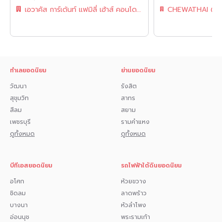
เอวาคัส การ์เด้นท์ แฟมิลี่ เฮ้าส์ คอนโดมิเนียม
• มหาวิทยาลัยเซนต์จอห์น
• มหาวิทยาลัยเกษตรศาสตร์
• สถาบันการบินพลเรือน
• มหาวิทยาลัยศรีปทุม
ทำเลยอดนิยม
ย่านยอดนิยม
• โรงพยาบาลเปาโล โชคชัย4
วัฒนา
รังสิต
สุขุมวิท
สาทร
• โรงพยาบาลเปาโลเกษตร
สีลม
สยาม
สนใจปรึกษายื่นสินเชื่อ กด 1️⃣
เพชรบุรี
รามคำแหง
ดูทั้งหมด
ดูทั้งหมด
สนใจนัดดูห้อง กด 2️⃣
สอบถามการจอง กด 3️⃣
บีทีเอสยอดนิยม
รถไฟฟ้าใต้ดินยอดนิยม
สนใจทัก 𝗜𝗻𝗯𝗼𝘅 มาได้เลยค่ะ
อโศก
ห้วยขวาง
หรือ 𝗟𝗶𝗻𝗲 : @genie-property.com
ชิดลม
ลาดพร้าว
บางนา
หัวลำโพง
## สายด่วน📱 095-495-5463, 093-232-9888 ##
อ่อนนุช
พระรามเก้า