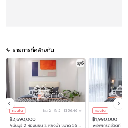
🏋🏻‍♀️ ฟิตเนส
🏊‍♀️ สระว่ายน้ำ
🔒 ระบบ Key Card กล้องวงจรปิด 24 ชม.
👮🏻‍♂️ ระบบ CCTV & รปภ 24 ชม.
🚘 ที่จอดรถ
รายการที่คล้ายกัน
🔸สถานที่สำคัญใกล้เคียง🔸
• MRT ลาดพร้าว 500 ม.
• เซ็นทรัลลาดพร้าว
• ยูเนี่ยน มอลล์
• เมเจอร์ ซีนีเพล็กซ์ รัชโยธิน
• บิ๊กซี เอ็กซ์ตร้า ลาดพร้าว 2
คอนโด
2
2
56.46 ㎡
คอนโด
• สวนจตุจักร
฿2,690,000
฿1,990,000
#มีนบุรี 2 ห้องนอน 2 ห้องน้ำ ขนาด 56 ตร.ม. ✨ || 🚝 ติดรถไฟฟ้า #MRT เศรษฐบุตรบําเพ็ญ || 5 นาที #แฟชั่นไอส์แลนด์ || ผ่อนเพียง 9,xxx บาท || รหัส3561
• มหาวิทยาลัยราชภัฏจันทรเกษม