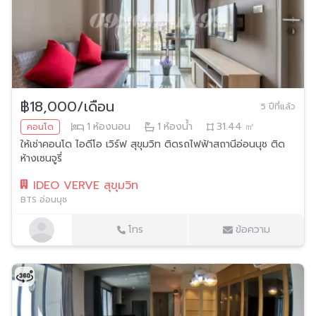
฿18,000/เดือน
5 ปีที่แล้ว
1
ห้องนอน
1
ห้องน้ำ
31.44
㎡
คอนโด
ให้เช่าคอนโด ไอดีโอ เวิร์ฟ สุขุมวิท ติดรถไฟฟ้าสถานีอ่อนนุช ติด
ห้างเซนจูรี่
IDEO VERVE สุขุมวิท
BTS อ่อนนุช
โทร
ข้อความ