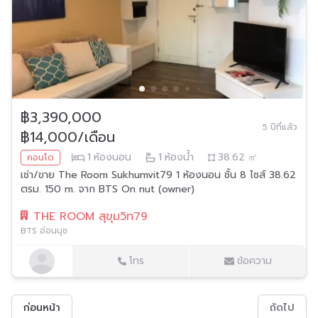
฿3,390,000
5 ปีที่แล้ว
฿14,000/เดือน
1
ห้องนอน
1
ห้องน้ำ
38.62
㎡
คอนโด
เช่า/ขาย The Room Sukhumvit79 1 ห้องนอน ชั้น 8 ไซส์ 38.62
ตรม. 150 m. จาก BTS On nut (owner)
THE ROOM สุขุมวิท79
BTS อ่อนนุช
โทร
ข้อความ
ก่อนหน้า
ถัดไป