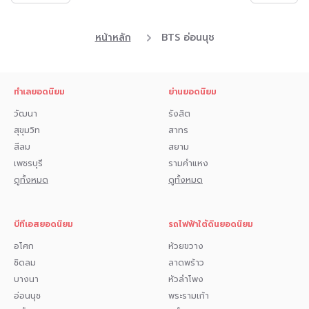
หน้าหลัก
BTS อ่อนนุช
ทำเลยอดนิยม
ย่านยอดนิยม
วัฒนา
รังสิต
สุขุมวิท
สาทร
สีลม
สยาม
เพชรบุรี
รามคำแหง
ดูทั้งหมด
ดูทั้งหมด
บีทีเอสยอดนิยม
รถไฟฟ้าใต้ดินยอดนิยม
อโศก
ห้วยขวาง
ชิดลม
ลาดพร้าว
บางนา
หัวลำโพง
อ่อนนุช
พระรามเก้า