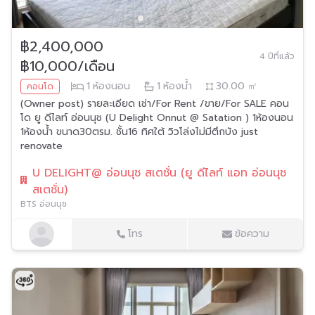
฿2,400,000
4 ปีที่แล้ว
฿10,000/เดือน
1
ห้องนอน
1
ห้องน้ำ
30.00
㎡
คอนโด
(Owner post) รายละเอียด เช่า/For Rent /ขาย/For SALE คอน
โด ยู ดีไลท์ อ่อนนุช (U Delight Onnut @ Satation ) 1ห้องนอน
1ห้องน้ำ ขนาด30ตรม. ชั้น16 ทิศใต้ วิวโล่งไม่มีตึกบัง just
renovate
U DELIGHT@ อ่อนนุช สเตชั่น (ยู ดีไลท์ แอท อ่อนนุช
สเตชั่น)
BTS อ่อนนุช
โทร
ข้อความ