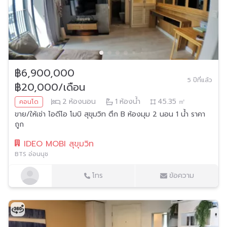
฿6,900,000
5 ปีที่แล้ว
฿20,000/เดือน
2
ห้องนอน
1
ห้องน้ำ
45.35
㎡
คอนโด
ขาย/ให้เช่า ไอดีโอ โมบิ สุขุมวิท ตึก B ห้องมุม 2 นอน 1 น้ำ ราคา
ถูก
IDEO MOBI สุขุมวิท
BTS อ่อนนุช
โทร
ข้อความ