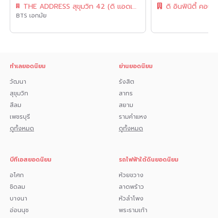
THE ADDRESS สุขุมวิท 42 (ดิ แอดเดรส สุขุมวิท 42)
ดิ อินฟินิตี้ คอนโ
BTS เอกมัย
ทำเลยอดนิยม
ย่านยอดนิยม
วัฒนา
รังสิต
สุขุมวิท
สาทร
สีลม
สยาม
เพชรบุรี
รามคำแหง
ดูทั้งหมด
ดูทั้งหมด
บีทีเอสยอดนิยม
รถไฟฟ้าใต้ดินยอดนิยม
อโศก
ห้วยขวาง
ชิดลม
ลาดพร้าว
บางนา
หัวลำโพง
อ่อนนุช
พระรามเก้า