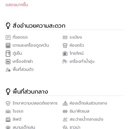
เฟอร์นิเจอร์ครบพร้อมเข้าอยู่
แสดงมากขึ้น
สถานที่อำนวยความสะดวก : Ideo Verve Sukhumvit (ไอดีโอ
เวิร์ฟ สุขุมวิท) รวมทั้ง ลิฟท์ ที่จอดรถ การรักษาความปลอดภัย 24
ชั่วโมง กล้องวงจรปิด สระว่ายน้ำ ห้องเซาว์น่า ฟิตเนส สวนหย่อม /
สิ่งอำนวยความสะดวก
พื้นที่จัดบาร์บีคิว สนามเด็กเล่น / พื้นที่สำหรับเด็ก wi-fi
ที่จอดรถ
ระเบียง
สถานที่ใกล้เคียง
เตาและเครื่องดูดควัน
ห้องครัว
Ideo Verve Sukhumvit (ไอดีโอ เวิร์ฟ สุขุมวิท) เดินทางสะดวก
เพียง 100 เมตร หรือประมาณ 2 นาที เดินจาก อ่อนนุช ถ้าคุณเดิน
ตู้เย็น
โทรทัศน์
ทางด้วยรถยนต์ ทางด่วนที่ใกล้ที่สุดอยู่ที่ 1.2 กิโลเมตร จากคอนโด
เครื่องซักผ้า
เครื่องทำน้ำอุ่น
• ศูนย์การค้ามาร์เก็ตพลัส ห่างจากคอนโด 390 เมตร (เดิน 5 นาที)
พื้นที่ส่วนตัว
• ห้องโชว์พระโขนงพลาซ่า – 1.3 กิโลเมตร (ขับรถ 10 นาที)
• ห้างสรรพสินค้าจัสโก้ (สุขุมวิท 71) – 2 กิโลเมตร (ขับรถ 11 นาที)
• แม๊กซ์แวลู่ – 2.4 กิโลเมตร (ขับรถ 9 นาที)
• ท็อปส์มาร์เก็ต (ปิยรมย์) – 2.6 กิโลเมตร (ขับรถ 6 นาที)
พื้นที่ส่วนกลาง
สนใจติดต่อ
รักษาความปลอดภัยอาคาร
ห้องเด็กเล่นส่วนกลาง
PropNex Real Estate
โทร : 0825496669 , 0625599966
โรงรถ
ยิม/ฟิตเนส
ID Line : 0825496669 , 0625599966
ลิฟต์
สระว่ายน้ำกลางแจ้ง
Email : Propnexrealestateagency@gmail.com
สนามเด็กเล่น
ซาวน่า