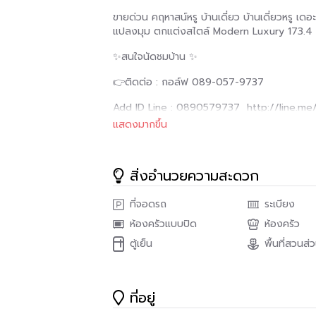
ขายด่วน คฤหาสน์หรู บ้านเดี่ยว บ้านเดี่ยวหรู 
แปลงมุม​ ตกแต่งสไตล์​ Modern Luxury​ ​173.4 
✨สนใจนัดชมบ้าน​ ✨
👉ติดต่อ​ : กอล์ฟ 089-057-9737
Add​ ID​ Line : 0890579737 ‭ http://line
แสดงมากขึ้น
🧿 รายละเอียด​
-บ้านเดี่ยว​ ตกแต่งสไตล์ ​Modern​ Luxury​ พร้อ
สิ่งอำนวยความสะดวก
2 ชั้น 400+ ตร.ม. หลังใหญ่
ที่จอดรถ
ระเบียง
รายละเอียดทั้งหมด
ห้องครัวแบบปิด
ห้องครัว
โครงการ : เดอะแกรนด์ พระราม 2 ( The Grand
ตู้เย็น
พื้นที่สวนส่
ที่ตั้ง : ถนนพระราม 2 กม.17 ตำบลพันท้ายนรสิง
ประเภท : บ้านเดี่ยว
ที่อยู่
ความสูง : 2 ชั้น