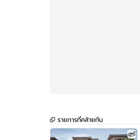
เนื้อที่ : 174.4 ตร.ว.
พื้นที่ใช้สอย : 400+ ตร.ม.
จำนวนห้อง : 4ห้องนอน 5ห้องน้ำ 1ห้องแม่บ้าน+ห้อ
นอก+ใน) 4ที่จอดรถ
ส่วนควบ/ของแถม : แอร์ 5 เครื่อง(แอร์ฝัง2, แอร
โปร่ง 2 ชั้น , มุ้งลวด , ไฟแชนเดอเรีย คริสตัล
ประตูรั้วไฟฟ้า, ตกแต่งบิ้วอิน Versace, Fiber 
ทิศ: เหนือ
💎ตกแต่งภายในหรูหรา อย่างมีระดับ ด้วยมาตราฐ
อยู่✨ ห้องนอนใหญ่ ตกแต่งสไตล์หลุยส์
💎บ้านดีมาก ตามหลักฮวงจุ้ย รายล้อมด้วยLake ร
บ้านอยู่ในตำแหน่งที่ดีที่สุดในโซนนี้ เนื่องจากเชื
ตลอดเวลา มุมผ่อนคลายนั่งดูน้ำพุ 3 จุด พิเศษสุด
รายการที่คล้ายกัน
เพื่อนบ้าน สวยทุกมุมมองของบ้าน
💎โซนเกาะส่วนตัว บรรยากาศธรรมชาติ ล้อมด้วยสาย
ทางทิศเหนือ รับพลังลมจากทิศทางสวน