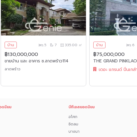
กรุงเทพ เพื่อการพักผ่อน ธรรมชาติสุดๆ กระจก
ซน์เสมือนประกายแสงอาทิตย์ที่สะท้อนกับผิวน้ำ
ี่สามารถพักผ่อนผ่อนคลายได้ทั้งปี ทิวทัศน์ใน
ื่มด่ำกับธรรมชาติ 360 องศา
บ้าน
5
7
335.00 ㎡
บ้าน
6
คือการเงินที่ดี 2 มิตรภาพบริวารส่งเสริมดี 6
฿130,000,000
฿75,000,000
ขายบ้าน และ อาคาร ซ.ลาดพร้าว114
ลาดพร้าว
เดอะ แกรนด์ ปิ่นเกล้
ารพักผ่อน​ นั่งชมธรรมชาติ​ สงบ​ ร่มรื่น
ternet)
อดนิยม
บีทีเอสยอดนิยม
อโศก
ชิดลม
บางนา