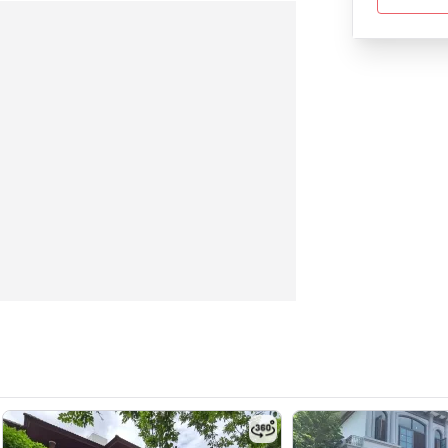
งน้ำ 1ห้องโถง 1ห้องนั่งเล่น 2ห้องครัว(ครัว
์ติดผนัง3), ผ้าม่านกันยูวี 100% พร้อมม่าน
 3 ชุด วอลเปเปอร์ทั้งหลัง กล้องวงจรปิดรอบบ้าน
optics internet
านทุกรายละเอียด ทุกมุมมองของบ้าน พร้อมเข้า
ูปตัว L น้ำฝั่งซ้ายขวา หมุนเวียนตลอดเวลา ตัว
่อมต่อพื้นที่สีเขียวทั้ง 2โครงการ สวนมีคนดูแล
สำหรับบ้านหลังนี้ มีความเป็นส่วนตัว ไม่เห็น
น้ำ ติดน้ำพุด้านข้าง พร้อมฮวงจุ้ยที่ดี บ้านหัน