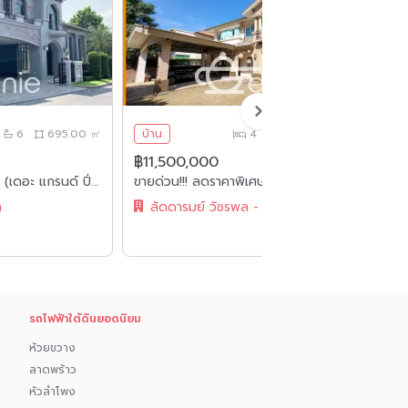
6
695.00 ㎡
บ้าน
4
5
250.00 ㎡
฿11,500,000
฿
THE GRAND PINKLAO (เดอะ แกรนด์ ปิ่นเกล้า) บ้านเดี่ยว 225.80 ตรว. ราคาเพียง 75,000,000 ค่าโอนคนละครึ่ง
ขายด่วน!!! ลดราคาพิเศษ บ้าน ลัดดารมย์ วัชรพล - รัตนโกสินทร์
ค
า
ลัดดารมย์ วัชรพล - รัตนโกสินทร์
รถไฟฟ้าใต้ดินยอดนิยม
ห้วยขวาง
ลาดพร้าว
หัวลำโพง