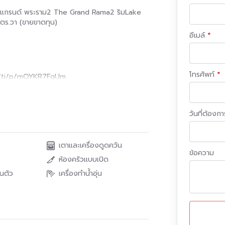
เดอะแกรนด์ พระราม2 The Grand Rama2 ริม​Lake
ตร.วา​ (ขายขาดทุน)
อีเมล์
โทรศัพท์
.me/ti/p/mOYKR7FgUm
มอยู่​ แปลงมุม ทำเลดี
วันที่ต้องการ
เตาและเครื่องดูดควัน
ข้อความ
ห้องครัวแบบเปิด
 Rama 2 )
วนตัว
เครื่องทำน้ำอุ่น
ห์ อำเภอเมืองสมุทรสาคร จังหวัดสมุทรสาคร