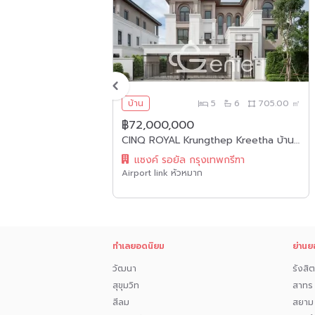
💎บ้านหลังใหญ่มาก อารมณ์รีสอร์ท ส่วนตัว ใกล้
รอบบ้าน เพดานสูงโปร่ง โล่ง สบายตา
💎บิ้วอินลงตัว เป็นสัดส่วน โซนเค้าเตอร์บาร์ ดีไ
💎มีโซนนั่งชมวิว วิวนี้เหมือนมีกรอบรูปขนาดใหญ่ท
การมองเปลี่ยนแปลงตามฤดูกาล รับวิวรอบบ้าน ด
4
3
214.00 ㎡
บ้าน
5
6
705.00 ㎡
💎บ้านเลขที่ดี 9 หมายถึงก้าวผ่านทุกเรื่องราว 8 
฿72,000,000
อำนาจบารมี (ซินแสเป็นหนึ่ง)
(**Sold out**) บ้านเดี่ยว ม.ชัยพฤกษ์ บางบัวทอง บนทำเลเดินทางสะดวก ติดถนนบางกรวย-ไทรน้อย
CINQ ROYAL Krungthep Kreetha บ้านเดี่ยวระดับ Super Luxury ขนาด พื้นที่ดิน 120 ตารางวา พื้นที่ใช้สอย 705 ตารางเมตร ราคาเพียง 72,000,000 ค่าโอนคนละครึ่ง
แซงค์ รอยัล กรุงเทพกรีฑา
-โซน Lake Grandiose เลค แกรนด์ดิโอส เหมาะกับก
Airport link หัวหมาก
-มีเรือให้​ 1ลำ​ สำหรับพายเรือเล่นในคลองข้างบ้าน
-ระบบไฟฟ้า​ ร้อยท่อ​ลง​ใต้ดิน
-มีCCTV., กล้องวงจรปิด​, มีไฟเบอร์ออฟติค(In
ทำเลยอดนิยม
ย่านย
-ระบบการป้องกันปลวก​ ใต้ดิน
วัฒนา
รังสิต
สุขุมวิท
สาทร
-ค่าส่วนกลาง​ 25​ บาท/ตร.วา/ปี
สีลม
สยาม