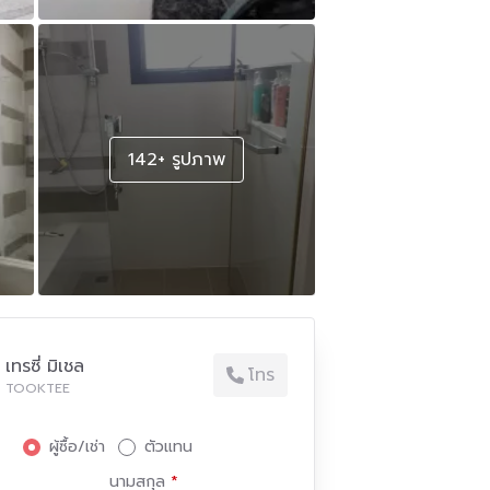
142+ รูปภาพ
เทรซี่ มิเชล
โทร
TOOKTEE
ผู้ซื้อ/เช่า
ตัวแทน
นามสกุล