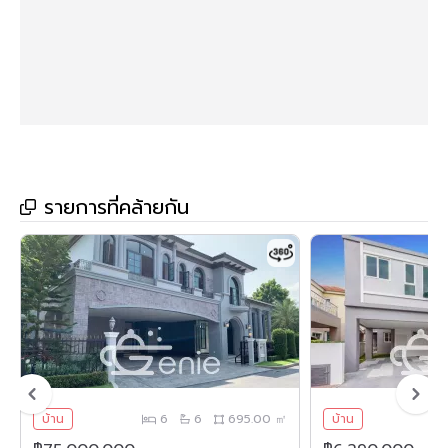
มูลค่าร่วมแสนมอบให้
🔅 ชุดสุขภัณฑ์และอ่างอาบน้ำในห้องนอน master ของยี่ห้อ
Armani
🔅 อัฟเกรดกระจกห้องโถงชั้น2 ให้เปิดปิดได้ เพื่อสามารถเปิดไป
ระเบียงได้ (ของเดิมเป็นบานติดตายเปิดไม่ได้ค่ะ)
สิ่งอำนวยความสะดวก
- สระว่ายน้ำ
รายการที่คล้ายกัน
- คลับเฮ้าส์
- สวนสาธารณะ
- ฟิตเนส
- รปภ., ห้องอบไอน้ำ, ระบบ Key Card, ระบบผ่านเข้า-ออก ด้วย
Pass Card ระยะไกล, Gate Entrance แบบ Double Gate ที่ซุ้ม
ประตูทางเข้าหลัก, ระบบประตูโครงการอัตโนมัติ Auto Slide Gate
พร้อมระบบ Long Range Vehicle Accesses Control, รปภ.
ตลอด 24 ชม., ระบบ CCTV
สถานที่ใกล้เคียง
- เซ็นทรัลศาลายา
บ้าน
6
6
695.00 ㎡
บ้าน
- เซ็นทรัล ปิ่นเกล้า
- เดอะ วอร์ค ราชพฤกษ์