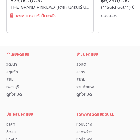
฿75,000,000
฿6,290,000
- เดอะ เซอร์เคิล ราชพฤกษ์
THE GRAND PINKLAO (เดอะ แกรนด์ ปิ่นเกล้า) บ้านเดี่ยว 225.80 ตรว. ราคาเพียง 75,000,000 ค่าโอนคนละครึ่ง
- ม.มหิดล ศาลายา
เดอะ แกรนด์ ปิ่นเกล้า
ดอนเมือง
- รพ.ธนบุรี2
- รพ.เกษมราษฎร์
สนใจติดต่อ
Genie Property
โทร : 082-549-6669
ทำเลยอดนิยม
ย่านยอดนิยม
ID Line :
0825496669
E-mail :
Sales@genie-property.com
วัฒนา
รังสิต
สุขุมวิท
สาทร
สีลม
สยาม
เพชรบุรี
รามคำแหง
ดูทั้งหมด
ดูทั้งหมด
บีทีเอสยอดนิยม
รถไฟฟ้าใต้ดินยอดนิยม
อโศก
ห้วยขวาง
ชิดลม
ลาดพร้าว
บางนา
หัวลำโพง