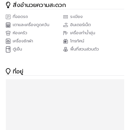
Elegant Living จากรูปแบบบ้านที่มีเอกลักษณ์แบบ Simplified
สิ่งอำนวยความสะดวก
Luxury เน้นความเรียบหรูจากรายละเอียดและวัสดุตกแต่ง รวมถึง
รูปแบบของการจัดวางสวนที่เปิดกว้างต่อมุมมองเพื่อสร้าง
ที่จอดรถ
ระเบียง
Perception of Space ให้กับผู้อยู่อาศัย อัครสถานที่สมบูรณ์แบบ
เตาและเครื่องดูดควัน
อินเตอร์เน็ต
ติดถนนใหญ่บรมราชชนนี The Grandปิ่นเกล้า Alpina ติดถนนบรม
ราชชนนี
ห้องครัว
เครื่องทำน้ำอุ่น
เครื่องซักผ้า
โทรทัศน์
🔅 Pool Villa บ้านใหม่ยังไม่เคยอยู่
ตู้เย็น
พื้นที่สวนส่วนตัว
🔅พร้อมสระว่ายน้ำส่วนตัว
🔆 แปลงสวยหัวมุม
ที่อยู่
🔅ทำเลดีมาก ใกล้สวนส่วนกลางทั้ง 2สวน
🔅ที่ดินขนาดใหญ่ 225.80 ตร.ว.
🔅ขนาดบ้านพร้อมเรือนรับรอง 695 ตรม.
🔅บ้านมีสวน 2ฝั่ง (ต่อเติมขยายตัวบ้านเพิ่มได้อีก)
🔅 ตรวจบ้านจาก third partyแล้ว (สามารถส่งไฟล์ให้ได้หลังโอนค่ะ)
🔅 มี แบบ interior จากทีมที่ออกแบบบ้านให้บ้านดาราคุณพุฒ-จุ๋ย