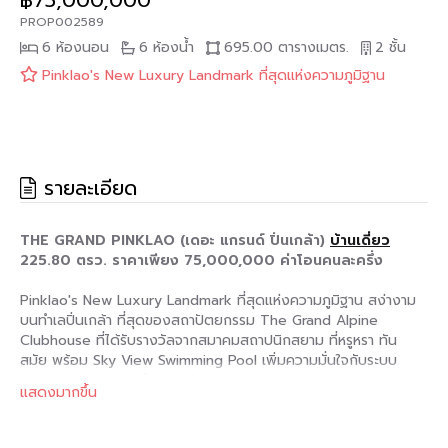
฿75,000,000
PROP002589
6 ห้องนอน
6 ห้องน้ำ
695.00 ตารางเมตร.
2 ชั้น
Pinklao's New Luxury Landmark ที่สุดแห่งความภูมิฐาน
รายละเอียด
THE GRAND PINKLAO (เดอะ แกรนด์ ปิ่นเกล้า)
บ้านเดี่ยว
225.80 ตรว.
ราคาเพียง 75,000,000 ค่าโอนคนละครึ่ง
Pinklao's New Luxury Landmark ที่สุดแห่งความภูมิฐาน สง่างาม
บนทำเลปิ่นเกล้า ที่สุดของสถาปัตยกรรม The Grand Alpine
Clubhouse ที่ได้รับรางวัลจากสมาคมสถาปนิกสยาม ที่หรูหรา ทัน
สมัย พร้อม Sky View Swimming Pool เพิ่มความมั่นใจกับระบบ
รักษาความปลอดภัยถึง 3 ระดับ New Modern Approach ผ่าน
แสดงมากขึ้น
อาคาร Landmark The Grand Alpine Clubhouse โดดเด่นด้วย
เนินสนามหญ้าพร้อมต้นสนขนาดใหญ่ ที่ได้แรงบันดาลใจจาก Alpine
Valley ใน Switzerland ภายใต้ Concept Refined Style of