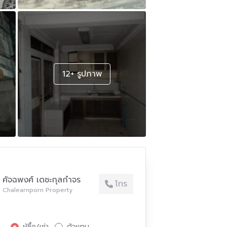
12+ รูปภาพ
คัจฉพงศ์ เดชะกุลกำจร
โทร
Chalearnporn Property
ผู้ซื้อ/เช่า
ตัวแทน