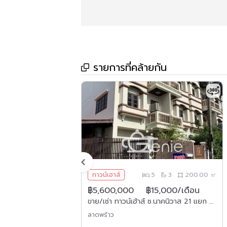
รายการที่คล้ายกัน
5
4
140.00 ㎡
ทาวน์เฮาส์
5
3
200.00 ㎡
฿5,600,000
฿15,000/เดือน
รึ่ง
ขาย/เช่า ทาวน์เฮ้าส์ ซ.นาคนิวาส 21 แยก 2 เขตลาดพร้าว สนใจติดต่อ 089-897-7564
ลาดพร้าว