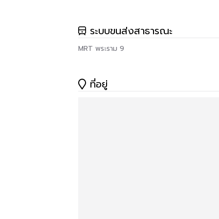
ขายด่วน 3.9 ล้าน
ระบบขนส่งสาธารณะ
ติดต่อสอบถาม 0893099790
MRT พระราม 9
หรือ0860237766
ไอดีไลน์ sixoct48
ที่อยู่