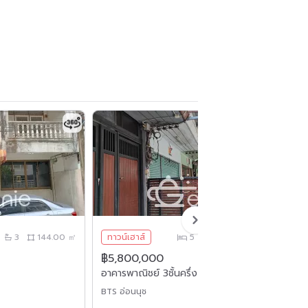
3
144.00 ㎡
ทาวน์เฮาส์
5
4
140.00 ㎡
฿5,800,000
฿
อาคารพาณิชย์ 3ชั้นครึ่ง
BTS อ่อนนุช
ล