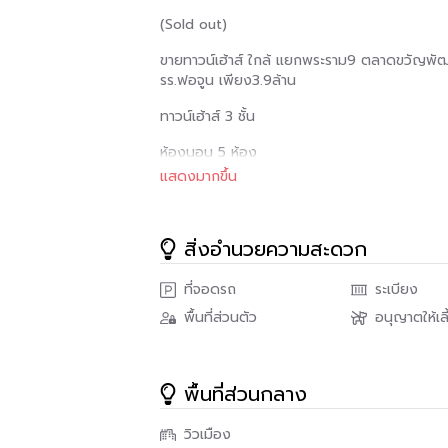
(Sold out)
ขายทาวน์เฮ้าส์ ใกล้ แยกพระราม9 ตลาดขวัญพ
รร.ฟอจูน เพียง3.9ล้าน
ทาวน์เฮ้าส์ 3 ชั้น
ห้องนอน 5 ห้อง
แสดงมากขึ้น
ห้องน้ำ 3 ห้อง
เนื้อที่ 18 ตร.วา
สิ่งอำนวยความสะดวก
พื้นที่ใช้สอย 144 ตารางเมตร
ที่จอดรถ
ระเบียง
จอดรถได้ 1 คัน
พื้นที่ส่วนตัว
อนุญาตให้เลี
มีประตูหลัง ออกหลังบ้านได้
หลังเป็นถนนเส้นเล็ก เข้าซอย
พื้นที่ส่วนกลาง
จากตัวบ้าน ถึงถนนดินแดง เพียง140เมตร
วิวเมือง
ใกล้ mrt พระราม9 เพียง1กม