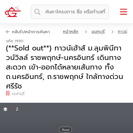
หน้าหลัก
นนทบุรี
ทาวน์เฮา
กลับไปหน้าการค้นหา
รหัส: 1990
(**Sold out**) ทาวน์เฮ้าส์ ม.ลุมพินีทา
วน์วิลล์ ราชพฤกษ์-นครอินทร์ เดินทาง
สะดวก เข้า-ออกได้หลายเส้นทาง ทั้ง
ถ.นครอินทร์, ถ.ราชพฤกษ์ ใกล้ทางด่วน
ศรีรัช
นนทบุรี
1
2