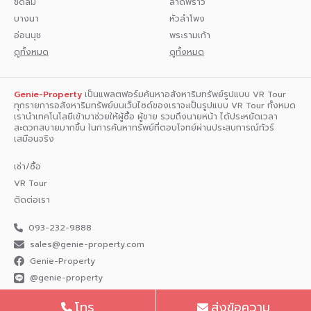
ชิดลม
ลาดพร้าว
บางนา
หัวลำโพง
อ่อนนุช
พระรามเก้า
ดูทั้งหมด
ดูทั้งหมด
Genie-Property
เป็นแพลตฟอร์มค้นหาอสังหาริมทรัพย์รูปแบบ VR Tour
ทุกรายการอสังหาริมทรัพย์บนเว็บไซด์ของเราจะเป็นรูปแบบ VR Tour ทั้งหมด
เรานำเทคโนโลยีเข้ามาช่วยให้ผู้ซื้อ ผู้ขาย รวมถึงนายหน้า ได้ประหยัดเวลา
สะดวกสบายมากขึ้น ในการค้นหาทรัพย์ที่ตอบโจทย์ผ่านประสบการณ์ทัวร์
เสมือนจริง
เช่า/ซื้อ
VR Tour
ติดต่อเรา
093-232-9888
sales@genie-property.com​
Genie-Property
@genie-property
นโยบาย
ข้อตกลงในการใช้งาน
ไทย
English
โทร
ส่งข้อความ