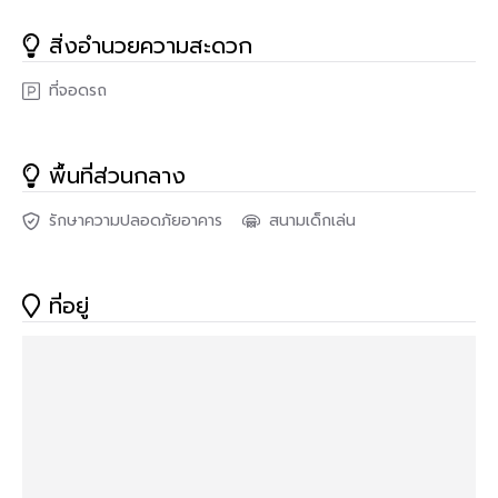
เนื้อที่ 17.5 ตารางวา
สิ่งอำนวยความสะดวก
- หน้ากว้าง 5.5 เมตร
ที่จอดรถ
- พื้นที่ใช้สอย 110 ตารางเมตร
- หน้าบ้านหันไปทาง "ทิศตะวันออกเฉียงเหนือ"
พื้นที่ส่วนกลาง
- น้ำประปา ไฟฟ้าพร้อมเข้าอยู่
รักษาความปลอดภัยอาคาร
สนามเด็กเล่น
- ค่าใช้จ่ายส่วนกลางนิติบุคคล 1,015 บาท/เดือน
**จุดเด่นโครงการ–สภาพแวดล้อม**
ที่อยู่
- โครงการได้รับอนุญาตจัดสรรถูกต้อง, โครงการจำนวนรวม 142
หลัง
- โครงการตั้งอยู่บนถนนสายหลัก ถนนราชพฤกษ์-นครอินทร์
- ถนนโครงการกว้าง 6 เมตร
- มีระบบรักษาความปลอดภัย, มีกล้องวงจรปิด