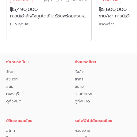
ทาวน์เฮาส์
3
3
180.00 ㎡
ทาวน์เฮาส์
- เชื่อมต่อถนนนครอินทร์, ถนนราชพฤกษ์, ถนนพระราม5, ถนน
฿5,490,000
฿5,600,000
฿
กาญจนาภิเษก
ทาวน์เฮ้าส์หลังมุมไตล์โมเดิร์นพร้อมสวนหลังบ้านส่วนตัว โครงการ Eco Space Bangna
BTS อุดมสุข
ลาดพร้าว
- ใกล้จุดขึ้นทางด่วน "ศรีรัช"
**สอบถามข้อมูลบ้านมือสอง**
เรามีบริการด้านสินเชื่อ ติดต่อได้กับทุกธนาคาร สามารถกู้ได้วงเงิน
สูงสุดถึง 90-110 % ที่สำคัญคือ ฟรีค่ะ
ทำเลยอดนิยม
ย่านยอดนิยม
สามารถนัดชมบ้าน หรือสอบถามข้อมูลเบื้องต้น ทุกวัน ได้ที่เบอร์
095-264-4465 , 02-494-9187
วัฒนา
รังสิต
สุขุมวิท
สาทร
คุยไลน์กับบ้านบางกอก > @bangkokassets (มี@ด้วยนะคะ)
สีลม
สยาม
Instagram: Bangkok_asset
เพชรบุรี
รามคำแหง
ดูทั้งหมด
ดูทั้งหมด
Facebook ที่มีคนกด like ถึง!! 327,000 คน:
Bangkokassetsclub และ Bangkokassetshome
บีทีเอสยอดนิยม
รถไฟฟ้าใต้ดินยอดนิยม
อโศก
ห้วยขวาง