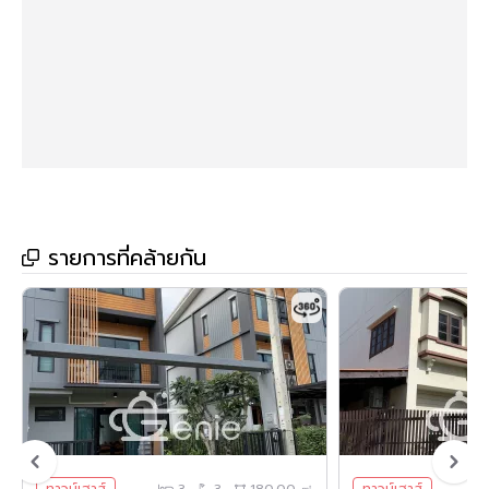
- สภาพแวดล้อมดี สะอาด
- บ้านตั้งอยู่ใกล้ร้าน 7-11, Lotus express
- สิ่งอำนวยความสะดวกภายในโครงการ ได้แก่ สนามเด็กเล่น / สวน
สาธารณะ
- ใกล้ห้างสรรพสินค้าเดอะคริสตัล เอส.บี. ราชพฤกษ์, เดอะวอล์ค
ราชพฤกษ์, โลตัส นครอินทร์, โฮมโปร ราชพฤกษ์
- ใกล้โรงพยาบาลเกษมราษฎร์ รัตนาธิเบศร์, โรงพยาบาลเจ้าพระยา,
โรงพยาบาล หู คอ จมูก
รายการที่คล้ายกัน
- ใกล้โรงเรียนเทพศิรินทร์ นนทบุรี ,โรงเรียนวรรัตน์ศึกษา ,โรงเรียน
เด่นหล้า ,โรงเรียนเตรียมอุดมศึกษาพัฒนาการ นนทบุรี ,
มหาวิทยาลัยราชพฤกษ์, มหาวิทยาลัยสยาม
- ใกล้ธนาคารทุกธนาคาร
**การเดินทาง**
- ตัวบ้านห่างจากหน้าโครงการ 210 เมตร
- หน้าโครงการห่างจากถนนใหญ่ 1.4 กิโลเมตร ถนนนครอินทร์