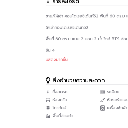
รายละเอียด
ขาย/ให้เช่า คอนโดเรสซิเด้นท์52 พื้นที่ 60 ตร.
ให้เช่าคอนโดเรสซิเด้นท์52
พื้นที่ 60 ตร.ม แบบ 2 นอน 2 น้ำ ใกล้ BTS อ่อน
ชั้น 4
แสดงมากขึ้น
ให้เช่าพร้อมเฟอร์นิเจอร์และเครื่องใช้ไฟฟ้า
เพียง 5 นาทีจากบีทีเอสอ่อนนุช
สิ่งอำนวยความสะดวก
ใกล้โลตัส สะดวกสบาย
ที่จอดรถ
ระเบียง
ใกล้ทางด่วน
ห้องครัว
ห้องครัวแบบ
สิ่งอำนวยความสะดวก
โทรทัศน์
เครื่องซักผ้า
พื้นที่ส่วนตัว
- สระว่ายน้ำผู้ใหญ่ – เด็ก(จากุชชี่)