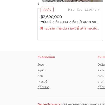
2
2
69.12 ㎡
คอนโด
2
2
56.46 ㎡
฿2,690,000
#มีนบุรี 2 ห้องนอน 2 ห้องน้ำ ขนาด 56 ตร.ม. ✨ || 🚝 ติดรถไฟฟ้า #MRT เศรษฐบุตรบําเพ็ญ || 5 นาที #แฟชั่นไอส์แลนด์ || ผ่อนเพียง 9,xxx บาท || รหัส3561
นโดมิเนียม
เอวาคัส การ์เด้นท์ แฟมิลี่ เฮ้าส์ คอนโดมิเนียม
ทำเลยอดนิยม
ย่านย
วัฒนา
รังสิต
สุขุมวิท
สาทร
สีลม
สยาม
เพชรบุรี
รามค
ดูทั้งหมด
ดูทั้
Genie-Property
เป็นแพลตฟอร์มค้นหาอสังหาริมทรั