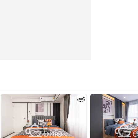
 เมตร
ะสุขุมวิท62)
ขนง กรุงเทพมหานคร 10260