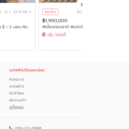
2
1
30.58 ㎡
คอนโด
2
1
44.50 ㎡
฿1,990,000
฿
🔥ห้องเดียวใน #รัชโยธิน || ✨2 นอน ห้องใหญ่ || 💵ผ่อนเพียง 7,xxx || 🚈ใกล้ BTS เสนานิคม || 5 นาที เมอเจอร์รัชโยธิน || 🛍️ เฟอร์ครบ พร้อมเข้าอยู่
#เมืองทองธานี #แจ้งวัฒนะ || 🤩 2 นอน ราคาไม่ถึง 2 ล้าน || ✨ห้องใหญ่ 44 ตร.ม. || 🚝 ใกล้ MRT เมืองทองธานี || 🏬 5 นาที อิมแพ็คเมืองทองธานี 💵 ผ่อนเพียง 7,xxx เท่านั้น!! || 🛍️เฟอร์ครบพร้อมเข้าอยู่
เอ็ม โซไซตี้
รถไฟฟ้าใต้ดินยอดนิยม
ห้วยขวาง
ลาดพร้าว
หัวลำโพง
พระรามเก้า
ดูทั้งหมด
093-232-9888