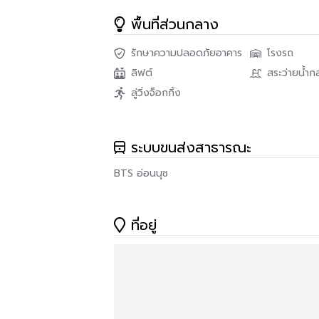
- ห้องออกกำลังกาย
พื้นที่ส่วนกลาง
- ห้องเอนกประสงค์
รักษาความปลอดภัยอาคาร
โรงรถ
- ห้องซักผ้า
ลิฟต์
สระว่ายน้ำก
- Free wi-fi
ลู่วิ่งจ็อกกิ้ง
- Satellite TV
ระบบขนส่งสาธารณะ
- มีบริการรถ รับ-ส่ง
BTS อ่อนนุช
- เจ้าหน้าที่รักษาความปลอดภัย 24 ชม.
- กล้องวงจรปิดทุกชั้น 24 ชม.
ที่อยู่
- Electronic Door Phone
- ที่จอดรถ
- เดินเพียง 5 นาที ถึงBTSและLotus อ่อนนุช