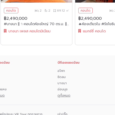
คอนโด
2
2
69.12 ㎡
คอนโด
฿2,490,000
฿2,490,000
#บางนา || ✨คอนโดห้องใหญ่ 70 ตร.ม. || 2 นอน 2 น้ำ || 🚝 ใกล้ BTS บางนา || 💵 ผ่อนเพียง 8,xxx เท่านั้น!!! || 🛍️ เฟอร์ครบ พร้อมเข้าอยู่ || 👫🏻อยู่ได้ทั้งครอบครัว
บางนา เพลส คอนโดมิเนียม
แมกซ์ซี่ คอนโด
อดนิยม
บีทีเอสยอดนิยม
อโศก
ชิดลม
บางนา
ำแหง
อ่อนนุช
งหมด
ดูทั้งหมด
พย์รูปแบบ VR Tour ทุกรายการ
เช่า/ซื้อ