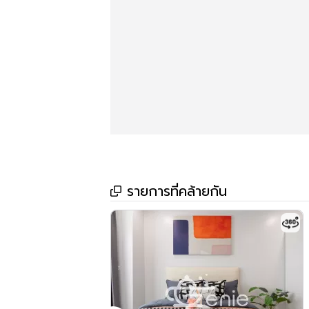
ทำเล Residence52 @BTS Onnut
คอนโดให้เช่า อยู่ในทำเลสวย ย่านสุขุมวิท
คอนโดใกล้รถไฟฟ้า BTSอ่อนนุช ห่างเพียง 450
อยู่ในซอยสุขุมวิท52 ใกล้ทางด่วน (สุขุมวิท50 แล
ราคาขาย 5,990,000 บาท
ให้เช่าราคา 29,000/เดือน (ยินดีรับนายหน้าค่ะ)
รายการที่คล้ายกัน
ที่ตั้ง ซอยสุขุมวิท 52แขวง บางจาก เขตพระโ
สนใจติดต่อ คุณเอ๋
โทร : 086-413-4813
Line : Neeramon