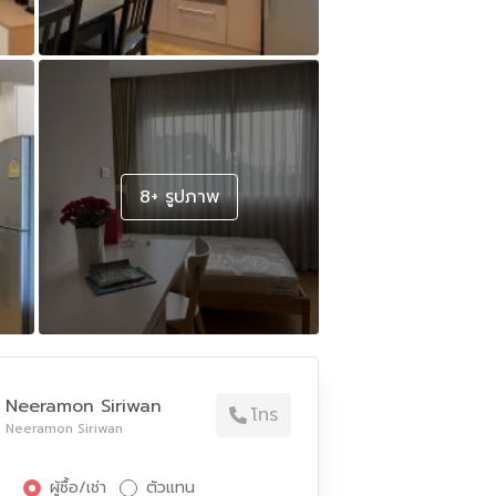
8+ รูปภาพ
Neeramon Siriwan
โทร
Neeramon Siriwan
ผู้ซื้อ/เช่า
ตัวแทน