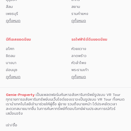
สีลม
สยาม
เพชรบุรี
รามคำแหง
ดูทั้งหมด
ดูทั้งหมด
บีทีเอสยอดนิยม
รถไฟฟ้าใต้ดินยอดนิยม
อโศก
ห้วยขวาง
ชิดลม
ลาดพร้าว
บางนา
หัวลำโพง
อ่อนนุช
พระรามเก้า
ดูทั้งหมด
ดูทั้งหมด
Genie-Property
เป็นแพลตฟอร์มค้นหาอสังหาริมทรัพย์รูปแบบ VR Tour
ทุกรายการอสังหาริมทรัพย์บนเว็บไซด์ของเราจะเป็นรูปแบบ VR Tour ทั้งหมด
เรานำเทคโนโลยีเข้ามาช่วยให้ผู้ซื้อ ผู้ขาย รวมถึงนายหน้า ได้ประหยัดเวลา
สะดวกสบายมากขึ้น ในการค้นหาทรัพย์ที่ตอบโจทย์ผ่านประสบการณ์ทัวร์
เสมือนจริง
เช่า/ซื้อ