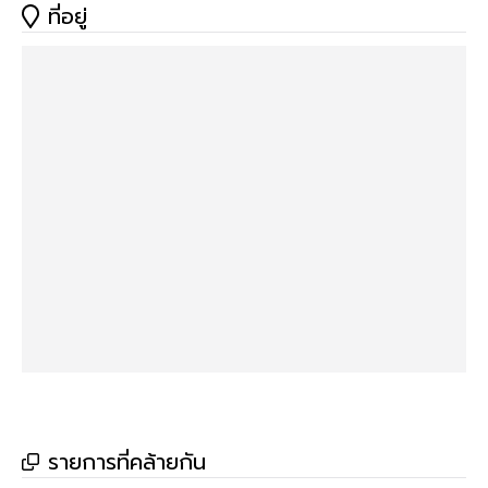
ที่อยู่
Email : Propnexrealestateagency@gmail.com
รายการที่คล้ายกัน