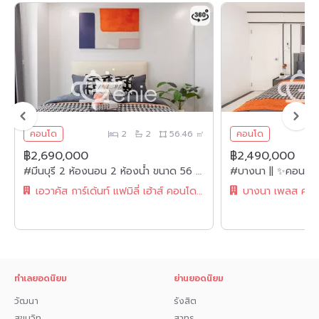
คอนโด
2
2
56.46 ㎡
คอนโด
฿2,690,000
฿2,490,000
#มีนบุรี 2 ห้องนอน 2 ห้องน้ำ ขนาด 56 ตร.ม. ✨ || 🚝 ติดรถไฟฟ้า #MRT เศรษฐบุตรบําเพ็ญ || 5 นาที #แฟชั่นไอส์แลนด์ || ผ่อนเพียง 9,xxx บาท || รหัส3561
เอวาคัส การ์เด้นท์ แฟมิลี่ เฮ้าส์ คอนโดมิเนียม
บางนา เพลส คอนโ
ทำเลยอดนิยม
ย่านยอดนิยม
วัฒนา
รังสิต
สุขุมวิท
สาทร