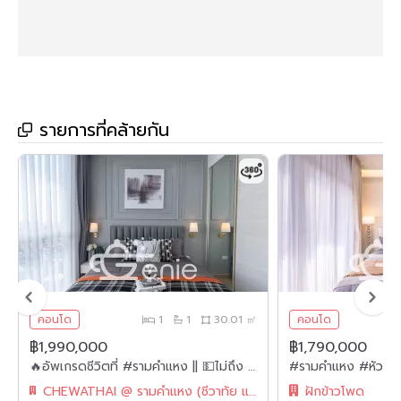
รายการที่คล้ายกัน
คอนโด
1
1
30.01 ㎡
คอนโด
฿1,990,000
฿1,790,000
🔥อัพเกรดชีวิตที่ #รามคำแหง || 💵ไม่ถึง 2 ล้าน ||✨ห้องใหญ่ แต่งหรู 30 ตร.ม. || 💵ผ่อนเพียง 7,xxxเท่านั้น!! || ใกล้ Airport Rail Link || || 🛍️ เฟอร์ครบ พร้อมเข้าอยู่
CHEWATHAI @ รามคำแหง (ชีวาทัย แอท รามคำแหง)
ฝักข้าวโพด