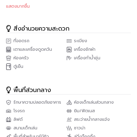
( สัญญา 1 ปี มัดจำ 2 เดือน ล่วงหน้า 1 เดือน )
แสดงมากขึ้น
ขาย : 10,400,000 บาท
ค่าโอน : คนละครึ่ง
สิ่งอำนวยความสะดวก
เฟอร์นิเจอร์ครบพร้อมเข้าอยู่
ที่จอดรถ
ระเบียง
สนใจติดต่อ
เตาและเครื่องดูดควัน
เครื่องซักผ้า
ห้องครัว
เครื่องทำน้ำอุ่น
Genie Property
ตู้เย็น
โทร : 082-549-6669
ID Line : 0825496669
พื้นที่ส่วนกลาง
E-mail : Sales@genie-property.com
รักษาความปลอดภัยอาคาร
ห้องเด็กเล่นส่วนกลาง
โรงรถ
ยิม/ฟิตเนส
ลิฟต์
สระว่ายน้ำกลางแจ้ง
สนามเด็กเล่น
ซาวน่า
พื้นที่สำหรับบาร์บีคิว
ลู่วิ่งจ็อกกิ้ง