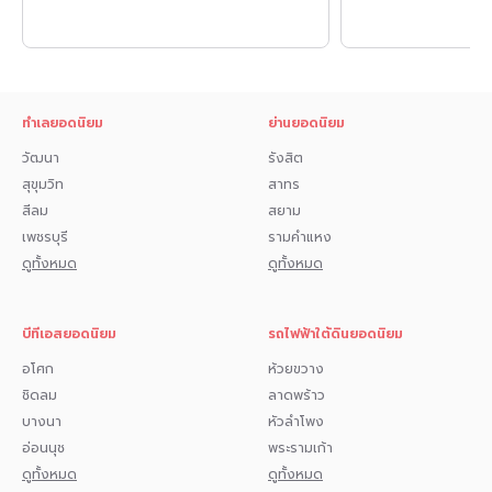
ทำเลยอดนิยม
ย่านยอดนิยม
วัฒนา
รังสิต
สุขุมวิท
สาทร
สีลม
สยาม
เพชรบุรี
รามคำแหง
ดูทั้งหมด
ดูทั้งหมด
บีทีเอสยอดนิยม
รถไฟฟ้าใต้ดินยอดนิยม
อโศก
ห้วยขวาง
ชิดลม
ลาดพร้าว
บางนา
หัวลำโพง
อ่อนนุช
พระรามเก้า
ดูทั้งหมด
ดูทั้งหมด