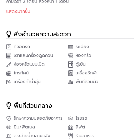
ค่ามัดจำ 2 เดือน ล่วงหน้า 1 เดือน
เฟอร์นิเจอร์ครบพร้อมเข้าอยู่
แสดงมากขึ้น
สถานที่อำนวยความสะดวก : Ideo Mobi Sukhumvit (ไอดีโอ โมบิ
สุขุมวิท) รวมทั้ง ลิฟท์ ที่จอดรถ การรักษาความปลอดภัย 24
ชั่วโมง กล้องวงจรปิด สระว่ายนำ้ ฟิตเนส สวนหย่อม / พื้นที่จัด
สิ่งอำนวยความสะดวก
บาร์บีคิว ร้านค้าในโครงการ
ที่จอดรถ
ระเบียง
สถานที่ใกล้เคียง
เตาและเครื่องดูดควัน
ห้องครัว
Ideo Mobi Sukhumvit (ไอดีโอ โมบิ สุขุมวิท) เดินทางสะดวกเพียง
220 เมตร หรือประมาณ 3 นาที เดินจาก อ่อนนุช ถ้าคุณเดินทาง
ห้องครัวแบบเปิด
ตู้เย็น
ด้วยรถยนต์ ทางด่วนที่ใกล้ที่สุดอยู่ที่ 1.3 กิโลเมตร จากคอนโด
โทรทัศน์
เครื่องซักผ้า
เครื่องทำน้ำอุ่น
พื้นที่ส่วนตัว
- ศูนย์การค้ามาร์เก็ตพลัส ห่างจากคอนโด 290 เมตร (เดิน 4 นาที)
- ห้องโชว์พระโขนงพลาซ่า – 1.5 กิโลเมตร (ขับรถ 10 นาที)
- ห้างสรรพสินค้าจัสโก้ (สุขุมวิท 71) – 2.1 กิโลเมตร (ขับรถ 11 นาที)
- ท็อปส์มาร์เก็ต (ปิยรมย์) – 2.5 กิโลเมตร (ขับรถ 6 นาที)
พื้นที่ส่วนกลาง
- แม๊กซ์แวลู่ – 2.6 กิโลเมตร (ขับรถ 9 นาที)
รักษาความปลอดภัยอาคาร
โรงรถ
สนใจติดต่อ
PropNex Real Estate
ยิม/ฟิตเนส
ลิฟต์
โทร : 082-549-6669 , 062-559-9966
สระว่ายน้ำกลางแจ้ง
ร้านอาหาร
ID Line : 0825496669 , 0625599966