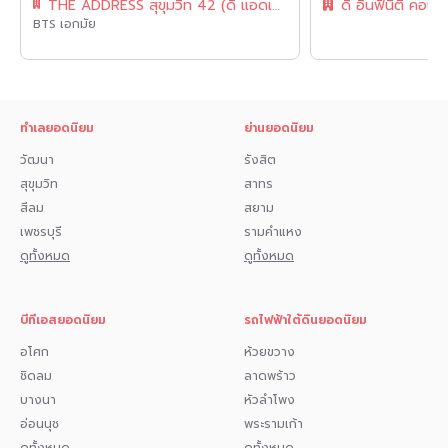
THE ADDRESS สุขุมวิท 42 (ดิ แอดเดรส สุขุมวิท 42)
ดิ อินฟินิตี้ คอนโ
BTS เอกมัย
ทำเลยอดนิยม
ย่านยอดนิยม
วัฒนา
รังสิต
สุขุมวิท
สาทร
สีลม
สยาม
เพชรบุรี
รามคำแหง
ดูทั้งหมด
ดูทั้งหมด
บีทีเอสยอดนิยม
รถไฟฟ้าใต้ดินยอดนิยม
อโศก
ห้วยขวาง
ชิดลม
ลาดพร้าว
บางนา
หัวลำโพง
อ่อนนุช
พระรามเก้า