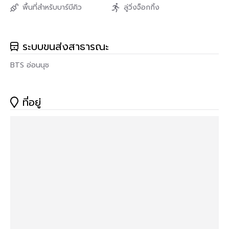
พื้นที่สำหรับบาร์บีคิว
ลู่วิ่งจ็อกกิ้ง
Email : Propnexrealestateagency@gmail.com
ระบบขนส่งสาธารณะ
BTS อ่อนนุช
ที่อยู่