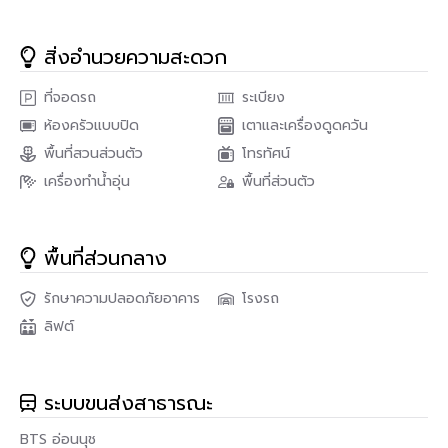
ล่วงหน้า 1 เดือน
เฟอร์นิเจอร์ครบพร้อมเข้าอยู่
สิ่งอำนวยความสะดวก
สถานที่อำนวยความสะดวก : The Link Sukhumvit 50 รวมทั้ง
ลิฟท์ ที่จอดรถ การรักษาความปลอดภัย 24 ชั่วโมง กล้องวงจรปิด
ที่จอดรถ
ระเบียง
สระว่ายนำ้ ฟิตเนส สวนหย่อม / พื้นที่จัดบาร์บีคิว
ห้องครัวแบบปิด
เตาและเครื่องดูดควัน
สถานที่ใกล้เคียง
พื้นที่สวนส่วนตัว
โทรทัศน์
The Link Sukhumvit 50
เครื่องทำน้ำอุ่น
พื้นที่ส่วนตัว
ศูนย์การค้ามาร์เก็ตพลัส
ห้องโชว์พระโขนงพลาซ่า
สยามฟิวเจอร์ทาวน์เซ็นเตอร์
แม๊กซ์แวลู่
พื้นที่ส่วนกลาง
ห้างสรรพสินค้าแม็กซ์แวลู (เอกมัย)
รักษาความปลอดภัยอาคาร
โรงรถ
สนใจติดต่อ
ลิฟต์
PropNex Real Estate
โทร : 062-559-9966, 082-549-6669
ID Line : 062-559-9966
Email : Propnexrealestateagency@gmail.com
ระบบขนส่งสาธารณะ
BTS อ่อนนุช