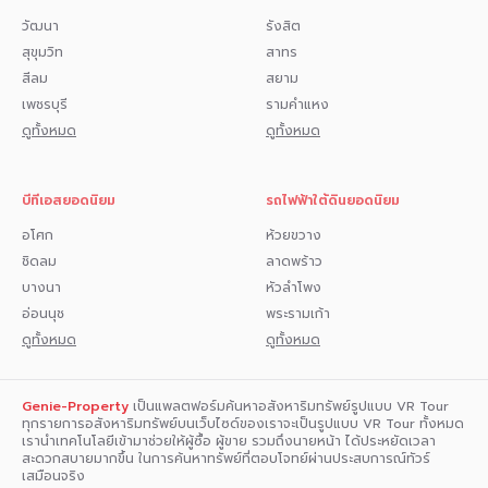
วัฒนา
รังสิต
สุขุมวิท
สาทร
สีลม
สยาม
เพชรบุรี
รามคำแหง
ดูทั้งหมด
ดูทั้งหมด
บีทีเอสยอดนิยม
รถไฟฟ้าใต้ดินยอดนิยม
อโศก
ห้วยขวาง
ชิดลม
ลาดพร้าว
บางนา
หัวลำโพง
อ่อนนุช
พระรามเก้า
ดูทั้งหมด
ดูทั้งหมด
Genie-Property
เป็นแพลตฟอร์มค้นหาอสังหาริมทรัพย์รูปแบบ VR Tour
ทุกรายการอสังหาริมทรัพย์บนเว็บไซด์ของเราจะเป็นรูปแบบ VR Tour ทั้งหมด
เรานำเทคโนโลยีเข้ามาช่วยให้ผู้ซื้อ ผู้ขาย รวมถึงนายหน้า ได้ประหยัดเวลา
สะดวกสบายมากขึ้น ในการค้นหาทรัพย์ที่ตอบโจทย์ผ่านประสบการณ์ทัวร์
เสมือนจริง