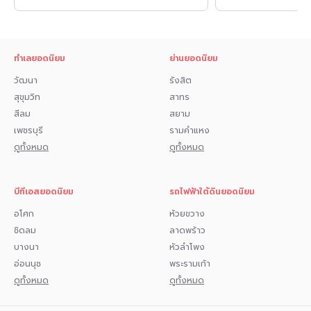
ทำเลยอดนิยม
ย่านยอดนิยม
วัฒนา
รังสิต
สุขุมวิท
สาทร
สีลม
สยาม
เพชรบุรี
รามคำแหง
ดูทั้งหมด
ดูทั้งหมด
บีทีเอสยอดนิยม
รถไฟฟ้าใต้ดินยอดนิยม
อโศก
ห้วยขวาง
ชิดลม
ลาดพร้าว
บางนา
หัวลำโพง
อ่อนนุช
พระรามเก้า
ดูทั้งหมด
ดูทั้งหมด