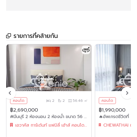
รายการที่คล้ายกัน
คอนโด
2
2
56.46 ㎡
คอนโด
฿2,690,000
฿1,990,000
#มีนบุรี 2 ห้องนอน 2 ห้องน้ำ ขนาด 56 ตร.ม. ✨ || 🚝 ติดรถไฟฟ้า #MRT เศรษฐบุตรบําเพ็ญ || 5 นาที #แฟชั่นไอส์แลนด์ || ผ่อนเพียง 9,xxx บาท || รหัส3561
เอวาคัส การ์เด้นท์ แฟมิลี่ เฮ้าส์ คอนโดมิเนียม