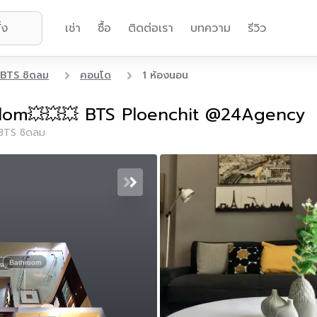
เช่า
ซื้อ
ติดต่อเรา
บทความ
รีวิว
BTS ชิดลม
คอนโด
1 ห้องนอน
lom💥💥💥 BTS Ploenchit @24Agency
BTS ชิดลม