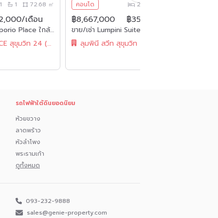
1
1
72.68 ㎡
คอนโด
2
2
72.00 ㎡
2,000/เดือน
฿8,667,000
฿35,000/เดือน
฿
ให้เช่า Duplex The Emporio Place ใกล้ BTS พร้อมพงษ์ เจ้าของขายเอง
ขาย/เช่า Lumpini Suite Sukhumvit 41 ขนาด 2 ห้องนอน 2 ห้องน้ำ 72ตรม. ใกล้ BTS พร้อมพงษ์ เฟอร์นิเจอร์ครบพร้อมเข้าอยู่
The EMPORIO PLACE สุขุมวิท 24 (ดิ เอ็ม โพริโอ เพลส สุขุมวิท 24)
ลุมพินี สวีท สุขุมวิท 41
รถไฟฟ้าใต้ดินยอดนิยม
ห้วยขวาง
ลาดพร้าว
หัวลำโพง
พระรามเก้า
ดูทั้งหมด
093-232-9888
sales@genie-property.com​