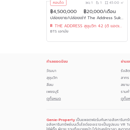
2
2
74.00 ㎡
คอนโด
1
1
45.00 ㎡
฿4,500,000
฿20,000/เดือน
ปล่อยเช่า ! The Address Sukhumvit 28 45,000 บาท/เดือน 2 นอน 2 ห้องน้ำ ขนาด 74 ตร.ม. ใกล้ BTS พร้อมพงษ์ รหัส 3001
ปล่อยขาย/ปล่อยเช่า! The Address Sukhumvit 42 ในราคาเพียง 4,500,000 บาท / ค่าโอนคนละครึ่ง เช่า 20,00บาท/เดือน 1 ห้องนอน 1 ห้องน้ำ 45ตรม. ใกล้ BTS เอกมัย เฟอร์นิเจอร์ครบพร้อมเข้าอยู่ รหัส 2612
มวิท 28
THE ADDRESS สุขุมวิท 42 (ดิ แอดเดรส สุขุมวิท 42)
BTS เอกมัย
ทำเลยอดนิยม
ย่านย
วัฒนา
รังสิต
สุขุมวิท
สาทร
สีลม
สยาม
เพชรบุรี
รามค
ดูทั้งหมด
ดูทั้
Genie-Property
เป็นแพลตฟอร์มค้นหาอสังหาริมทรั
อสังหาริมทรัพย์บนเว็บไซด์ของเราจะเป็นรูปแบบ VR To
ให้ผู้ซื้อ ผู้ขาย รวมถึงนายหน้า ได้ประหยัดเวลา สะดว