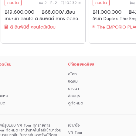
คอนโด
2
2
102.32 ㎡
คอนโด
฿19,600,000
฿68,000/เดือน
฿11,000,000
฿4
ขาย/เช่า คอนโด ดิ อินฟินิตี้ สาทร ติดสถานีช่องนนทรี 0 ม. ข้างตึกมหานคร ใจกลางย่านธุรกิจ
ดิ อินฟินิตี้ คอนโดมิเนียม
อดนิยม
บีทีเอสยอดนิยม
อโศก
ชิดลม
บางนา
ำแหง
อ่อนนุช
งหมด
ดูทั้งหมด
พย์รูปแบบ VR Tour ทุกรายการ
เช่า/ซื้อ
ur ทั้งหมด เรานำเทคโนโลยีเข้ามาช่วย
VR Tour
กสบายมากขึ้น ในการค้นหาทรัพย์ที่ตอบ