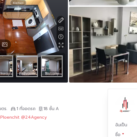
มตร.
1 ที่จอดรถ
18 ชั้น
A
S Ploenchit @24Agency
ฉันเป็น
ชื่อ