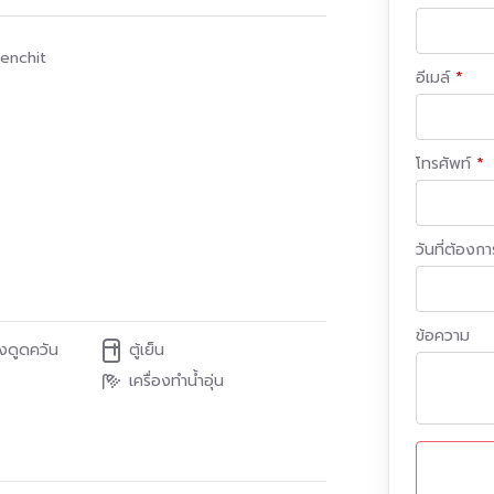
enchit
อีเมล์
โทรศัพท์
วันที่ต้องการ
s://line.me/ti/p/MZ3QQ885fA
715-4924 | 082-917-8824
ข้อความ
องดูดควัน
ตู้เย็น
aysolution #บ้านเช่า#คอนโดเช่า#กรุงเทพ
เครื่องทำน้ำอุ่น