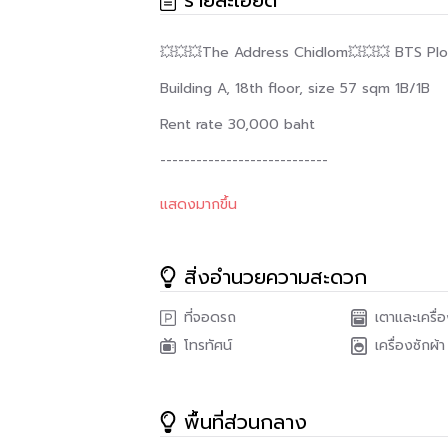
รายละเอียด
💥💥💥The Address Chidlom💥💥💥 BTS Plo
Building A, 18th floor, size 57 sqm 1B/1B
Rent rate 30,000 baht
----------------------------
สนใจติดต่อได้ทันที 4472
แสดงมากขึ้น
LINE ID :
https://bit.ly/36okWL8
หรือ
http
สายด่วนซื้อ-ขาย-เช่าบ้าน/คอนโด โทร : 083-
สิ่งอำนวยความสะดวก
Facebook page :
https://bit.ly/3n7Hw0s
ที่จอดรถ
เตาและเครื่
#24Agency #ซื้อขายเช่าบ้านและคอนโด #oned
โทรทัศน์
เครื่องซักผ้า
พื้นที่ส่วนกลาง