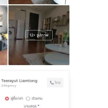
12+ รูปภาพ
Teerayut Liamtong
โทร
24Agency
ผู้ซื้อ/เช่า
ตัวแทน
นามสกุล