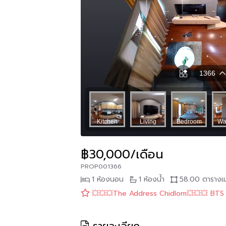
฿30,000/เดือน
PROP001366
1 ห้องนอน
1 ห้องน้ำ
58.00 ตารางเ
💥💥💥The Address Chidlom💥💥💥 BT