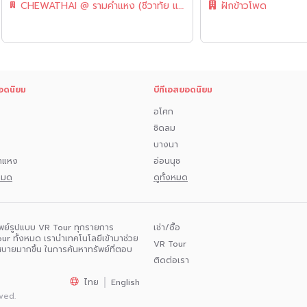
CHEWATHAI @ รามคำแหง (ชีวาทัย แอท รามคำแหง)
ฝักข้าวโพด
อดนิยม
บีทีเอสยอดนิยม
อโศก
ชิดลม
บางนา
ำแหง
อ่อนนุช
งหมด
ดูทั้งหมด
พย์รูปแบบ VR Tour ทุกรายการ
เช่า/ซื้อ
ur ทั้งหมด เรานำเทคโนโลยีเข้ามาช่วย
VR Tour
กสบายมากขึ้น ในการค้นหาทรัพย์ที่ตอบ
ติดต่อเรา
ไทย
English
ved.