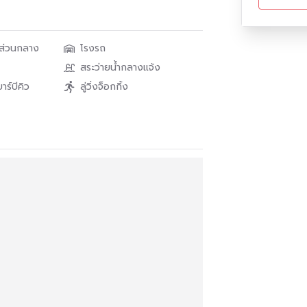
 that are looking to buy or rent a
d much more, Or you might be the owner
นส่วนกลาง
โรงรถ
essional and trustworthy agency company.
สระว่ายน้ำกลางแจ้ง
บาร์บีคิว
ลู่วิ่งจ็อกกิ้ง
______
ntact
ติดต่อได้ที่
______
realestate.official/