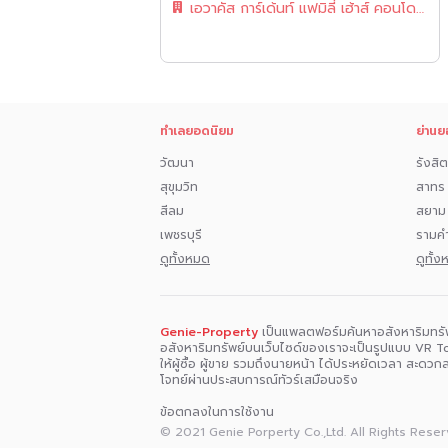
เอวาคัส การ์เด้นท์ แฟมิลี่ เฮ้าส์ คอนโดมิเนียม
ทำเลยอดนิยม
ย่านย
วัฒนา
รังสิต
สุขุมวิท
สาทร
สีลม
สยาม
เพชรบุรี
รามค
ดูทั้งหมด
ดูทั้
Genie-Property
เป็นแพลตฟอร์มค้นหาอสังหาริมทรั
อสังหาริมทรัพย์บนเว็บไซด์ของเราจะเป็นรูปแบบ VR To
ให้ผู้ซื้อ ผู้ขาย รวมถึงนายหน้า ได้ประหยัดเวลา สะดว
โจทย์ผ่านประสบการณ์ทัวร์เสมือนจริง
ข้อตกลงในการใช้งาน
© 2021 Genie Porperty Co.,Ltd. All Rights Reser