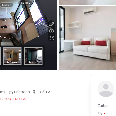
มตร.
1 ที่จอดรถ
30 ชั้น
A
อน (ขาย) TAE086
ฉันเป็น
ชื่อ