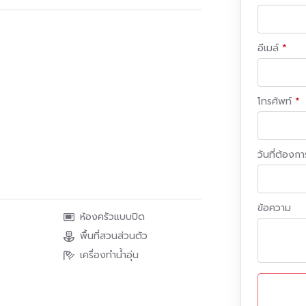
อีเมล์
โทรศัพท์
วันที่ต้องการ
ข้อความ
ห้องครัวแบบปิด
_____
พื้นที่สวนส่วนตัว
านที่กำลังหาซื้อ หรือเช่า คอนโด, บ้าน, ทาวน์
เครื่องทำน้ำอุ่น
เจ้าของทรัพย์ ที่กำลังต้องการฝากขายหรือให้เช่า
อถือได้ เรายินดีให้บริการท่านเสมอ!