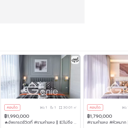
คอนโด
1
1
30.01 ㎡
คอนโด
฿1,990,000
฿1,790,000
🔥อัพเกรดชีวิตที่ #รามคำแหง || 💵ไม่ถึง 2 ล้าน ||✨ห้องใหญ่ แต่งหรู 30 ตร.ม. || 💵ผ่อนเพียง 7,xxxเท่านั้น!! || ใกล้ Airport Rail Link || || 🛍️ เฟอร์ครบ พร้อมเข้าอยู่