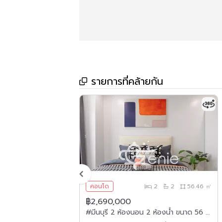
รายการที่คล้ายกัน
2
1
44.50 ㎡
คอนโด
2
2
56.46 ㎡
฿2,690,000
#เมืองทองธานี #แจ้งวัฒนะ || 🤩 2 นอน ราคาไม่ถึง 2 ล้าน || ✨ห้องใหญ่ 44 ตร.ม. || 🚝 ใกล้ MRT เมืองทองธานี || 🏬 5 นาที อิมแพ็คเมืองทองธานี 💵 ผ่อนเพียง 7,xxx เท่านั้น!! || 🛍️เฟอร์ครบพร้อมเข้าอยู่
#มีนบุรี 2 ห้องนอน 2 ห้องน้ำ ขนาด 56 ตร.ม. ✨ || 🚝 ติดรถไฟฟ้า #MRT เศรษฐบุตรบําเพ็ญ || 5 นาที #แฟชั่นไอส์แลนด์ || ผ่อนเพียง 9,xxx บาท || รหัส3561