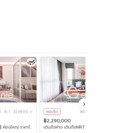
1
1
38.00 ㎡
คอนโด
1
1
39.60 ㎡
฿2,290,000
฿
#รามคำแหง #หัวหมาก || ห้องใหญ่ ราคาไม่ถึง 2 ล้าน ||🚈 ใกล้ MRT แยกลำสาลี || 💵 ผ่อนเพียง 6,xxx เท่านั้น!! || 🎓5 นาที มหาวิทยาลัยรามคำแหง || 🛍️เฟอร์ครบพร้อมเข้าอยู่
เดินถึงห้าง เดินถึงMRT #ศรีนครินทร์ ||✨ห้องใหญ่ 40 ตร.ม. || 💵 ผ่อนถูก 7,xxx เท่านั้น!!! || 🚝 เดินถึง MRT สวนหลวงร.9 ||🛍️ 500 ม. ซีคอนสแควร์ ||เฟอร์ครบ พร้อมเข้าอยู่