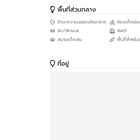
"ที่ๆคุณมองหา อยู่ที่นี่แล้ว.."
พื้นที่ส่วนกลาง
We provide real estate service for anyone
condominium, house, townhouse, land an
รักษาความปลอดภัยอาคาร
ห้องเด็กเล่
that wish to sell your property by a prof
ยิม/ฟิตเนส
ลิฟต์
We are here to be at your service!
สนามเด็กเล่น
พื้นที่สำหรับ
“The place you’re looking for, is here..”
____________________________________
ที่อยู่
For appointment and more info please co
หากต้องการนัดชมห้องหรือต้องการข้อมูลเพิ่มเติม 
Contact Us [Mon - Fri 9.00 - 18.00]
TEL : 062-879-5289 (Ploy)
LINE : @homethailand (with @ symbol)
____________________________________
Follow Us On
Website : https://www.facebook.com/home
IG : homerealestate.official