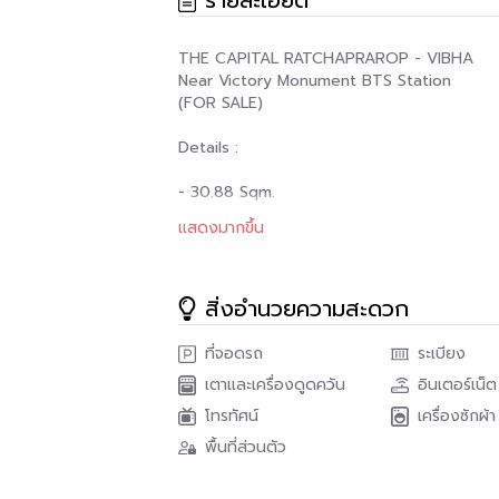
รายละเอียด
THE CAPITAL RATCHAPRAROP - VIBHA
Near Victory Monument BTS Station
(FOR SALE)
Details :
- 30.88 Sqm.
- 30th Floor
แสดงมากขึ้น
- 1 Bedroom / 1Bathroom
- Building A
- Fully Furnished
สิ่งอำนวยความสะดวก
*** 3,100,000.- (50/50 Transfer Fee) ***
ที่จอดรถ
ระเบียง
____________________________________
เตาและเครื่องดูดควัน
อินเตอร์เน็ต
เรานำเสนอบริการด้านอสังหาริมทรัพย์ ให้กับทุกๆท่
โทรทัศน์
เครื่องซักผ้า
เฮ้าส์, ที่ดิน และอื่นๆอีกมากมาย หรือท่านอาจเป็น
พื้นที่ส่วนตัว
ทรัพย์ของท่าน กับบริษัทที่มีความเชี่ยวชาญและเชื่