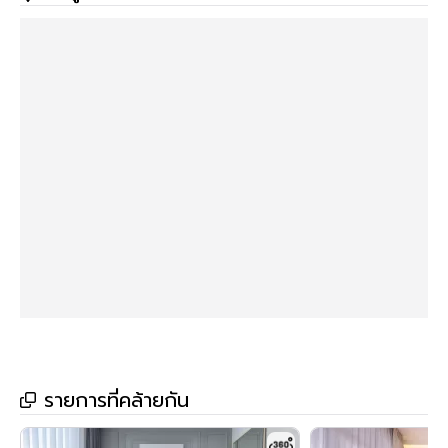
>>> ราคาเพียง 1.99 ล้านบาท <<<
.
🔸ส่วนกลาง🔸
🌳 สระว่ายน้ำ (Free Form ขนาดใหญ่)
🔒 ระบบ Key Card กล้องวงจรปิด 24 ชม.
👮🏻‍♂️ ระบบ CCTV & รปภ 24 ชม.
🚘 ที่จอดรถ
.
🔸สถานที่สำคัญใกล้เคียง🔸
• BTS แบริ่ง 5 กม.
• MRT ศรีแบริ่ง 300 ม.
• โรงพยาบาลสมิติเวช ลาซาล 3.5 กม.
รายการที่คล้ายกัน
• โรงพยาบาลศิครินทร์ 200 ม.
• harbin ice บางนา 5 กม.
• แมคโค ศรีนครินทร์ 600 ม.