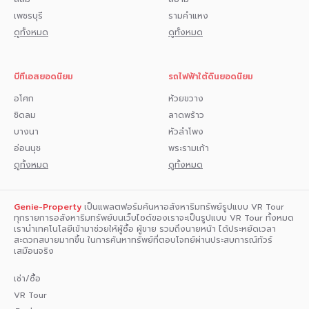
เช่า #เจ้าของขายเอง #MRTศรีแบริ่ง #BTS แบริ่ง #ไบเทคบางนา
เพชรบุรี
รามคำแหง
#เซ็นทรัลบางนา #โรงพยาบาลศิครินทร์
ดูทั้งหมด
ดูทั้งหมด
#โรงพยาบาลสมิติเวชลาซาล #คอนโดศรีนครินทร์ #ขายคอนโดมือ
สอง
บีทีเอสยอดนิยม
รถไฟฟ้าใต้ดินยอดนิยม
อโศก
ห้วยขวาง
ชิดลม
ลาดพร้าว
บางนา
หัวลำโพง
อ่อนนุช
พระรามเก้า
ดูทั้งหมด
ดูทั้งหมด
Genie-Property
เป็นแพลตฟอร์มค้นหาอสังหาริมทรัพย์รูปแบบ VR Tour
ทุกรายการอสังหาริมทรัพย์บนเว็บไซด์ของเราจะเป็นรูปแบบ VR Tour ทั้งหมด
เรานำเทคโนโลยีเข้ามาช่วยให้ผู้ซื้อ ผู้ขาย รวมถึงนายหน้า ได้ประหยัดเวลา
สะดวกสบายมากขึ้น ในการค้นหาทรัพย์ที่ตอบโจทย์ผ่านประสบการณ์ทัวร์
เสมือนจริง
เช่า/ซื้อ
VR Tour