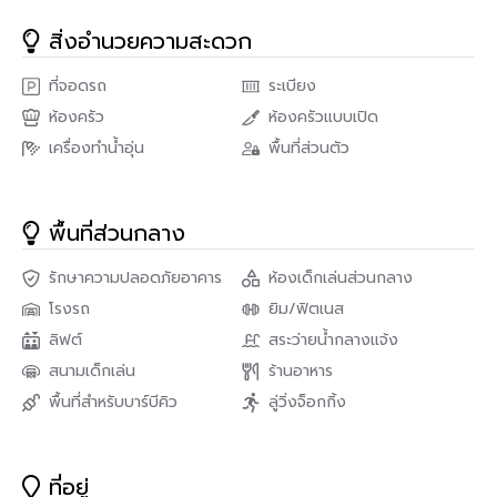
https://share.google/GObXCFRaJSqmjKcYf
สิ่งอำนวยความสะดวก
.
ที่จอดรถ
ระเบียง
การออกแบบห้องนี้ได้รับแรงบันดาลใจจาก
CHANEL
ที่เน้นเส้นสาย
ชัดเจน สีโมโนโทน และความสมดุลของความหรูหรากับความเรียบ
ห้องครัว
ห้องครัวแบบเปิด
ง่ายเพิ่มลูกเล่นด้วย Art Piece และโทนสีอุ่น เพื่อให้ห้องดูแฟชั่น
เครื่องทำน้ำอุ่น
พื้นที่ส่วนตัว
แต่ยังอยู่อาศัยได้จริงในทุกวัน
✅รายละเอียดห้อง
พื้นที่ส่วนกลาง
• พื้นที่ใช้สอยกว้าง 36.05 ตารางเมตร 🤯
รักษาความปลอดภัยอาคาร
ห้องเด็กเล่นส่วนกลาง
• 1 ห้องนอน
โรงรถ
ยิม/ฟิตเนส
• 1 ห้องน้ำ
ลิฟต์
สระว่ายน้ำกลางแจ้ง
• ครัวเปิดแยกสัดส่วน
สนามเด็กเล่น
ร้านอาหาร
• ชั้น 10 อาคาร 2
พื้นที่สำหรับบาร์บีคิว
ลู่วิ่งจ็อกกิ้ง
• เฟอร์นิเจอร์ครบพร้อมลากกระเป๋าเข้าอยู่ได้เลย
.
ที่อยู่