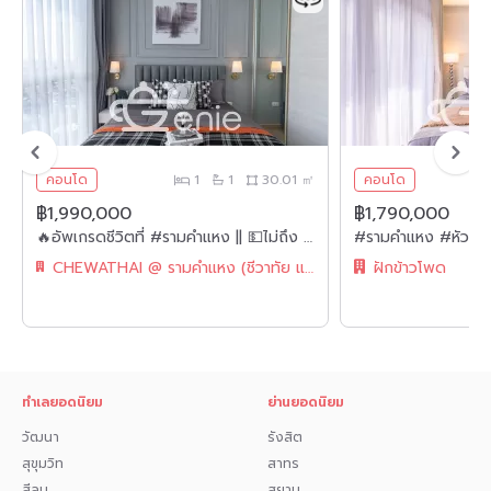
• บิ๊กซี ศรีนครินทร์ 600 ม.
• ไบเทค บางนา 4 กม.
• Central City บางนา 2 กม.
• กรมอุตุนิยมวิทยา 6 กม.
• โรงเรียนลาซาล 800 ม.
• โรงเรียนนานาชาติ บางกอกพัฒนา 3.5 กม.
• ตลาดสดลาซาล 3.5 กม.
คอนโด
1
1
30.01 ㎡
คอนโด
สนใจปรึกษายื่นสินเชื่อ กด 1️⃣
฿1,990,000
฿1,790,000
สนใจนัดดูห้อง กด 2️⃣
🔥อัพเกรดชีวิตที่ #รามคำแหง || 💵ไม่ถึง 2 ล้าน ||✨ห้องใหญ่ แต่งหรู 30 ตร.ม. || 💵ผ่อนเพียง 7,xxxเท่านั้น!! || ใกล้ Airport Rail Link || || 🛍️ เฟอร์ครบ พร้อมเข้าอยู่
สอบถามการจอง กด 3️⃣
CHEWATHAI @ รามคำแหง (ชีวาทัย แอท รามคำแหง)
ฝักข้าวโพด
สนใจทัก 𝗜𝗻𝗯𝗼𝘅 มาได้เลยค่ะ
หรือ 𝗟𝗶𝗻𝗲 : @genie-property.com
## สายด่วน📱 080-549-6669 ,095-495-5463, 093-232-
ทำเลยอดนิยม
ย่านยอดนิยม
9888 ##
วัฒนา
รังสิต
#คอนโดมือสอง #คอนโดตกแต่งใหม่ #genieproperty #คอนโด
สุขุมวิท
สาทร
มือสอง #คอนโดใกล้รถไฟฟ้า #คอนโด #รีโนเวท #คอนโดราคาถูก
#คอนโดใกล้MRT #คอนโดตกแต่งครบ #ผ่อนถูก #ผ่อนถูกกว่า
สีลม
สยาม