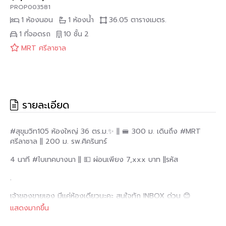
PROP003581
1 ห้องนอน
1 ห้องน้ำ
36.05 ตารางเมตร.
1 ที่จอดรถ
10 ชั้น
2
MRT ศรีลาซาล
รายละเอียด
#สุขุมวิท105 ห้องใหญ่ 36 ตร.ม.✨ || 🚝 300 ม. เดินถึง #MRT
ศรีลาซาล || 200 ม. รพ.ศิครินทร์
4 นาที #ไบเทคบางนา || 💵 ผ่อนเพียง 7,xxx บาท ||รหัส
.
เจ้าของขายเอง มีแค่ห้องเดียวนะคะ สนใจทัก INBOX ด่วน 😊
แสดงมากขึ้น
โครงการ The Parkland Srinakarin-Lakeside 📍