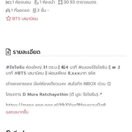
1 ห้องนอน
1 ห้องน้ำ
30.93 ตารางเมตร.
1 ที่จอดรถ
3 ชั้น
-
BTS เสนานิคม
รายละเอียด
#รัชโยธิน
ห้องใหญ่
31
ตร.ม.|| 🛍️
4
นาที #เมเจอร์รัชโยธิน || 🚝
2
นาที #
BTS
เสนานิคม || ผ่อนเพียง
8,xxx
บาท รหัส
เจ้าของขายเอง มีแค่ห้องเดียวนะคะ สนใจทัก INBOX ด่วน 😊
โครงการ
D Mura Ratchayothin
(ดี มูระ รัชโยธิน)📍
https://maps.app.goo.gl/HkXVsp9HxsqczuQo6
.
แสดงมากขึ้น
ห้องนี้อินทรีเลี่ยได้รับแรงบันดาลใจจากความหรูละมุนสไตล์
Chanel
✨ ด้วยโทนสีขาว–ครีมที่อบอุ่น สะอาดตา ช่วยสร้างบรรยากาศสงบ