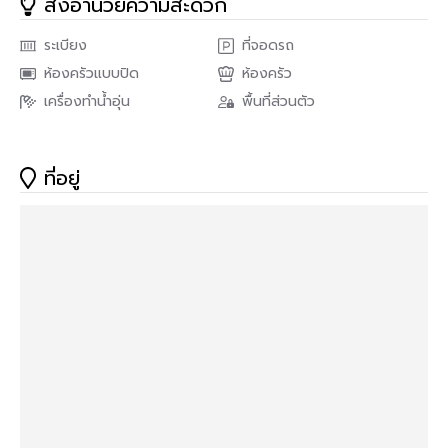
สิ่งอำนวยความสะดวก
และดูแพงอย่างเป็นธรรมชาติ เส้นสายมินิมอลและเฟอร์นิเจอร์โทน
อ่อน ทำให้สเปซดูโปร่ง นุ่ม และมีระดับ เหมาะกับการพักผ่อนในทุกๆ
วัน
ระเบียง
ที่จอดรถ
ห้องครัวแบบปิด
ห้องครัว
.
เครื่องทำน้ำอุ่น
พื้นที่ส่วนตัว
✅รายละเอียดห้อง
• พื้นที่ใช้สอยกว้าง
30.93
ตารางเมตร 🤯
ที่อยู่
•
1
ห้องนอน
•
1
ห้องน้ำ
• ครัวปิด ติดระเบียง
• ชั้น
3
• เฟอร์นิเจอร์ครบพร้อมลากกระเป๋าเข้าอยู่ได้เลย
.
>>> ราคาเพียง
2.39
ล้านบาท <<<
.