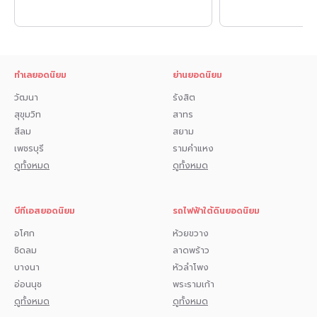
• เซ็นทรัล ลาดพร้าว
• ยูเนี่ยนมอลล์
• มหาวิทยาลัยเกษตรศาสตร์ บางเขน
ทำเลยอดนิยม
ย่านยอดนิยม
วัฒนา
รังสิต
• โรงเรียนหอวัง
สุขุมวิท
สาทร
• สวนจตุจักร
สีลม
สยาม
เพชรบุรี
รามคำแหง
• สวนรถไฟ
ดูทั้งหมด
ดูทั้งหมด
• โรงพยาบาลเปาโล เกษตร
.
บีทีเอสยอดนิยม
รถไฟฟ้าใต้ดินยอดนิยม
สนใจปรึกษายื่นสินเชื่อ กด 1️⃣
อโศก
ห้วยขวาง
ชิดลม
ลาดพร้าว
สนใจนัดดูห้อง กด 2️⃣
บางนา
หัวลำโพง
สอบถามการจอง กด 3️⃣
อ่อนนุช
พระรามเก้า
ดูทั้งหมด
ดูทั้งหมด
สนใจทัก 𝗜𝗻𝗯𝗼𝘅 มาได้เลยค่ะ