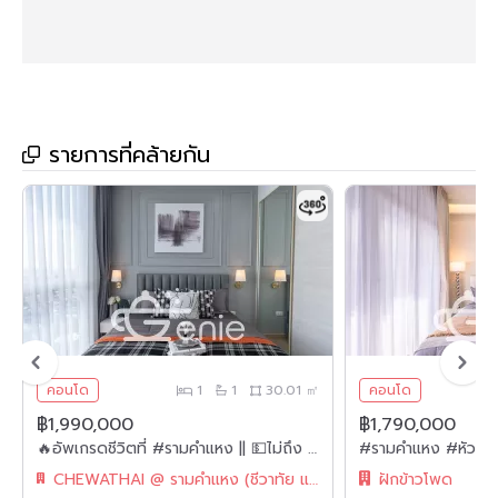
🔸ส่วนกลาง🔸
🏋🏻‍♀️ ฟิตเนส
🏊‍♀️ สระว่ายน้ำ
รายการที่คล้ายกัน
🌳สวนหย่อมชั้นดาดฟ้า
📚Co-Working Space
🔒 ระบบ
Key Card
กล้องวงจรปิด
24
ชม.
👮🏻‍♂️ ระบบ
CCTV
& รปภ
24
ชม.
🚘 ที่จอดรถ
.
🔸สถานที่สำคัญใกล้เคียง🔸
คอนโด
1
1
30.01 ㎡
คอนโด
•
BTS
เสนานิคม
฿1,990,000
฿1,790,000
🔥อัพเกรดชีวิตที่ #รามคำแหง || 💵ไม่ถึง 2 ล้าน ||✨ห้องใหญ่ แต่งหรู 30 ตร.ม. || 💵ผ่อนเพียง 7,xxxเท่านั้น!! || ใกล้ Airport Rail Link || || 🛍️ เฟอร์ครบ พร้อมเข้าอยู่
•
BTS
รัชโยธิน
CHEWATHAI @ รามคำแหง (ชีวาทัย แอท รามคำแหง)
ฝักข้าวโพด
• เมเจอร์ รัชโยธิน