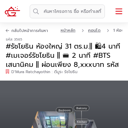
หน้าหลัก
คอนโด
1 ห้องน
กลับไปหน้าการค้นหา
รหัส: 3565
#รัชโยธิน ห้องใหญ่ 31 ตร.ม.|| 🛍️4 นาที
#เมเจอร์รัชโยธิน || 🚝 2 นาที #BTS
เสนานิคม || ผ่อนเพียง 8,xxxบาท รหัส
D’Mura Ratchayothin : ดีมูระ รัชโยธิน