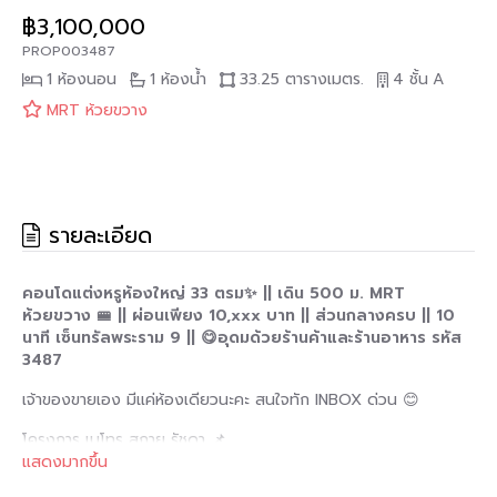
฿3,100,000
PROP003487
1 ห้องนอน
1 ห้องน้ำ
33.25 ตารางเมตร.
4 ชั้น
A
MRT ห้วยขวาง
รายละเอียด
คอนโดแต่งหรูห้องใหญ่ 33 ตรม✨ || เดิน 500 ม. MRT
ห้วยขวาง 🚝 || ผ่อนเพียง 10,xxx บาท || ส่วนกลางครบ || 10
นาที เซ็นทรัลพระราม 9 || 😋อุดมด้วยร้านค้าและร้านอาหาร รหัส
3487
เจ้าของขายเอง มีแค่ห้องเดียวนะคะ สนใจทัก INBOX ด่วน 😊
โครงการ เมโทร สกาย รัชดา 📌
แสดงมากขึ้น
https://maps.app.goo.gl/WgTZ5n36yQ6NcmDPA