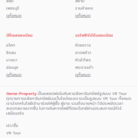
สีลม
สยาม
เพชรบุรี
รามคำแหง
ดูทั้งหมด
ดูทั้งหมด
บีทีเอสยอดนิยม
รถไฟฟ้าใต้ดินยอดนิยม
อโศก
ห้วยขวาง
ชิดลม
ลาดพร้าว
บางนา
หัวลำโพง
อ่อนนุช
พระรามเก้า
ดูทั้งหมด
ดูทั้งหมด
Genie-Property
เป็นแพลตฟอร์มค้นหาอสังหาริมทรัพย์รูปแบบ VR Tour
ทุกรายการอสังหาริมทรัพย์บนเว็บไซด์ของเราจะเป็นรูปแบบ VR Tour ทั้งหมด
เรานำเทคโนโลยีเข้ามาช่วยให้ผู้ซื้อ ผู้ขาย รวมถึงนายหน้า ได้ประหยัดเวลา
สะดวกสบายมากขึ้น ในการค้นหาทรัพย์ที่ตอบโจทย์ผ่านประสบการณ์ทัวร์
เสมือนจริง
เช่า/ซื้อ
VR Tour