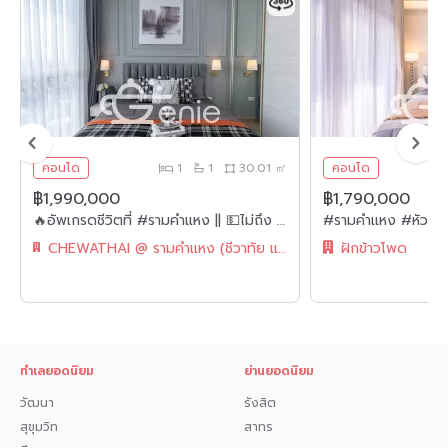
• มหาวิทยาลัยราชภัฏจันทรเกษม
• โรงพยาบาล เปาโล เมโมเรียล นวมินทร์
• โรงพยาบาล เปาโล เมโมเรียล พหลโยธิน
• อาคารสำนักงาน G tower
คอนโด
1
1
30.01 ㎡
คอนโด
• อาคารสำนักงาน True tower
฿1,990,000
฿1,790,000
• อาคารสำนักงาน AIA Capital Center
🔥อัพเกรดชีวิตที่ #รามคำแหง || 💵ไม่ถึง 2 ล้าน ||✨ห้องใหญ่ แต่งหรู 30 ตร.ม. || 💵ผ่อนเพียง 7,xxxเท่านั้น!! || ใกล้ Airport Rail Link || || 🛍️ เฟอร์ครบ พร้อมเข้าอยู่
สนใจปรึกษายื่นสินเชื่อ กด 1️⃣
CHEWATHAI @ รามคำแหง (ชีวาทัย แอท รามคำแหง)
ฝักข้าวโพด
สนใจนัดดูห้อง กด 2️⃣
สอบถามการจอง กด 3️⃣
สนใจทัก 𝗜𝗻𝗯𝗼𝘅 มาได้เลยค่ะ
ทำเลยอดนิยม
ย่านยอดนิยม
หรือ 𝗟𝗶𝗻𝗲 : @genie-property.com
วัฒนา
รังสิต
## สายด่วน📱 095-495-5463, 093-232-9888 ##
สุขุมวิท
สาทร