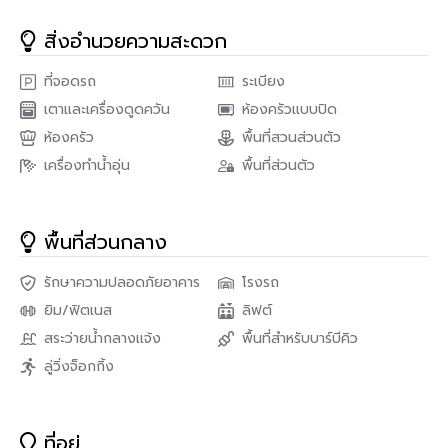
ห้องนี้ได้รับแรงบันดาลใจจากแบรนด์หรูอย่าง Chanel ที่แฝงไปด้วย
สิ่งอำนวยความสะดวก
ความคลาสสิกร่วมสมัยเพิ่มความหรูหราด้วยการประดับไฟตามผนัง
และใส่โคมไฟแชนเดอเลียร์ ให้อารมณ์เสมือนอยู่ห้องโถงบ้านหรู
ที่จอดรถ
ระเบียง
✅รายละเอียดห้อง
เตาและเครื่องดูดควัน
ห้องครัวแบบปิด
• พื้นที่ใช้สอย 33.25 ตารางเมตร 🤯
ห้องครัว
พื้นที่สวนส่วนตัว
เครื่องทำน้ำอุ่น
พื้นที่ส่วนตัว
• ห้อง 1 ห้องนอน 1 ห้องน้ำ
• ครัวแบบปิด
พื้นที่ส่วนกลาง
• ชั้น 4
• อาคาร A
รักษาความปลอดภัยอาคาร
โรงรถ
ยิม/ฟิตเนส
ลิฟต์
• เฟอร์นิเจอร์ครบพร้อมลากกระเป๋าเข้าอยู่ได้เลย
สระว่ายน้ำกลางแจ้ง
พื้นที่สำหรับบาร์บีคิว
>>> ราคาเพียง 3.10 ล้านบาท <<<
ลู่วิ่งจ็อกกิ้ง
🔸ส่วนกลาง🔸
🏋🏻‍♀️ ฟิตเนส
ที่อยู่