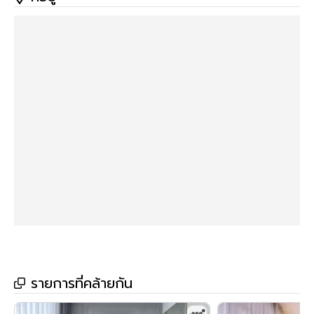
🏊‍♀️ สระว่ายน้ำ
🔒 ระบบ Key Card กล้องวงจรปิด 24 ชม.
💪 ระบบ CCTV & รปภ 24 ชม.
🚘 ที่จอดรถ
🔸สถานที่สำคัญใกล้เคียง🔸
• MRT ห้วยขวาง
• เซ็นทรัลพระราม 9
• โรบินสัน พระราม 9
• เดอะ สตรีท รัชดา
• บิ๊กซี ซูเปอร์เซ็นเตอร์ สะพานควาย
• บิ๊กซี เอ็กตร้า รัชดาภิเษก
รายการที่คล้ายกัน
• สถาบันการบินพลเรือน
• มหาวิทยาลัยเซนต์จอห์น