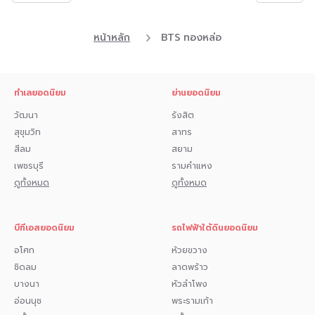
หน้าหลัก
BTS ทองหล่อ
ทำเลยอดนิยม
ย่านยอดนิยม
วัฒนา
รังสิต
สุขุมวิท
สาทร
สีลม
สยาม
เพชรบุรี
รามคำแหง
ดูทั้งหมด
ดูทั้งหมด
บีทีเอสยอดนิยม
รถไฟฟ้าใต้ดินยอดนิยม
อโศก
ห้วยขวาง
ชิดลม
ลาดพร้าว
บางนา
หัวลำโพง
อ่อนนุช
พระรามเก้า